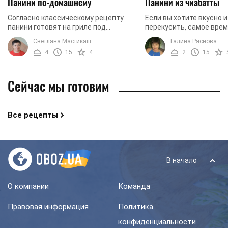
Панини по-домашнему
Панини из чиабатты
Согласно классическому рецепту
Если вы хотите вкусно 
панини готовят на гриле под
перекусить, самое вре
прессом. Однако, что делать, если
приготовить панини. Эт
Светлана Мастикаш
Галина Ряснова
дома нет специального
итальянский бутерброд 
4
15
4
2
15
оборудования, а так хочется ...
что вы можете положить
любую ...
Сейчас мы готовим
Все рецепты
В начало
О компании
Команда
Правовая информация
Политика
конфиденциальности