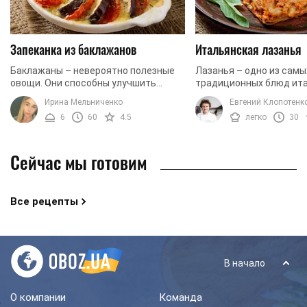
Запеканка из баклажанов
Итальянская лазанья
Баклажаны – невероятно полезные
Лазанья – одно из сам
овощи. Они способны улучшить
традиционных блюд ит
память, а также служат прекрасным
кухни. В ее основе соч
Ирина Мельниченко
Евгений Клопотенк
антиоксидантом. Кроме того,
фарш, много сыра и не
6
60
4.5
легко
30
употребление баклажанов ...
тесто. Идеальный ...
Сейчас мы готовим
Все рецепты
В начало
О компании
Команда