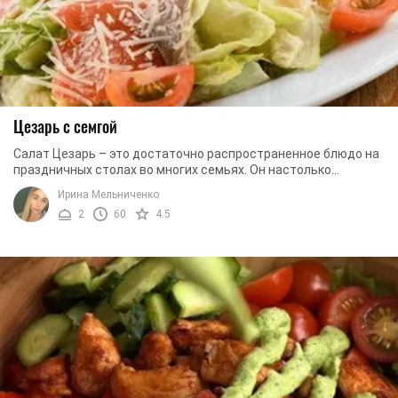
Цезарь с семгой
Салат Цезарь – это достаточно распространенное блюдо на
праздничных столах во многих семьях. Он настолько
«укоренился», что стал чуть ли не ...
Ирина Мельниченко
2
60
4.5