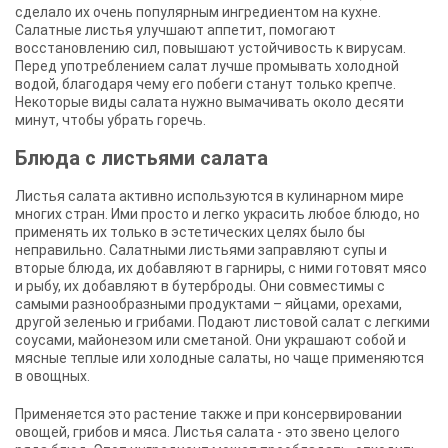
сделало их очень популярным ингредиентом на кухне.
Салатные листья улучшают аппетит, помогают
восстановлению сил, повышают устойчивость к вирусам.
Перед употреблением салат лучше промывать холодной
водой, благодаря чему его побеги станут только крепче.
Некоторые виды салата нужно вымачивать около десяти
минут, чтобы убрать горечь.
Блюда с листьями салата
Листья салата активно используются в кулинарном мире
многих стран. Ими просто и легко украсить любое блюдо, но
применять их только в эстетических целях было бы
неправильно. Салатными листьями заправляют супы и
вторые блюда, их добавляют в гарниры, с ними готовят мясо
и рыбу, их добавляют в бутерброды. Они совместимы с
самыми разнообразными продуктами – яйцами, орехами,
другой зеленью и грибами. Подают листовой салат с легкими
соусами, майонезом или сметаной. Они украшают собой и
мясные теплые или холодные салаты, но чаще применяются
в овощных.
Применяется это растение также и при консервировании
овощей, грибов и мяса. Листья салата - это звено целого