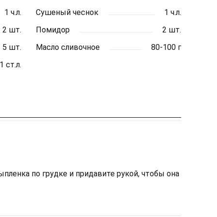
1 ч.л.
Сушеный чеснок
1 ч.л.
2 шт.
Помидор
2 шт.
5 шт.
Масло сливочное
80-100 г
1 ст.л.
пленка по грудке и придавите рукой, чтобы она