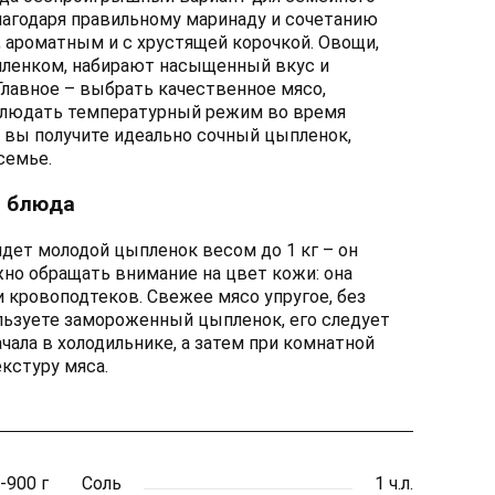
Благодаря правильному маринаду и сочетанию
 ароматным и с хрустящей корочкой. Овощи,
пленком, набирают насыщенный вкус и
Главное – выбрать качественное мясо,
облюдать температурный режим во время
, вы получите идеально сочный цыпленок,
семье.
я блюда
йдет молодой цыпленок весом до 1 кг – он
жно обращать внимание на цвет кожи: она
и кровоподтеков. Свежее мясо упругое, без
ользуете замороженный цыпленок, его следует
чала в холодильнике, а затем при комнатной
кстуру мяса.
-900 г
Соль
1 ч.л.