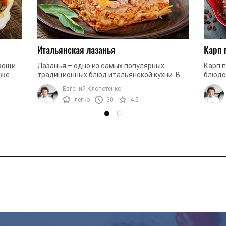
Итальянская лазанья
Карп 
вощи.
Лазанья – одно из самых популярных
Карп 
кже
традиционных блюд итальянской кухни. В
блюдо
ее основе сочный мясной фарш, много сыра
Она о
Евгений Клопотенко
...
и нежное слоеное тесто. Идеальный ...
сладко
легко
30
4.5