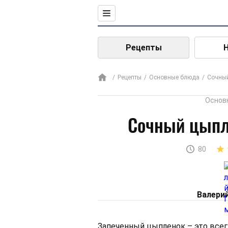
Рецепты
Рецепты
Основные блюда
Сочный
Основ
Сочный цыпл
80
Валери
Запеченный цыпленок – это все