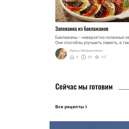
Запеканка из баклажанов
Баклажаны – невероятно полезные о
Они способны улучшить память, а та
служат прекрасным антиоксидантом.
Ирина Мельниченко
Кроме того, употребление баклажанов 
6
60
4.5
Сейчас мы готовим
Все рецепты