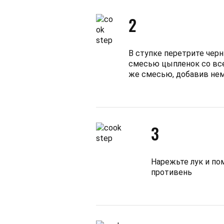
2
В ступке перетрите черн
смесью цыпленок со все
же смесью, добавив нем
3
Нарежьте лук и по
противень