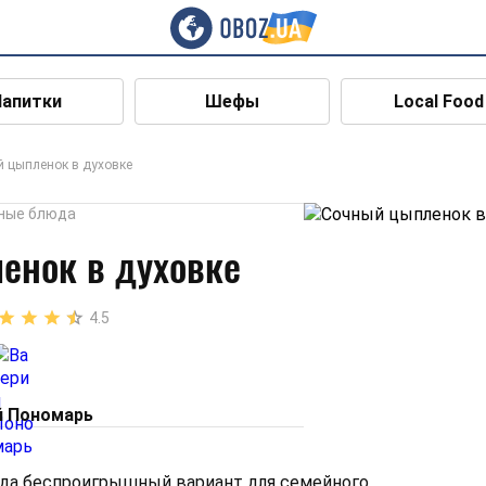
Напитки
Шефы
Local Food
 цыпленок в духовке
ные блюда
енок в духовке
4.5
й Пономарь
гда беспроигрышный вариант для семейного