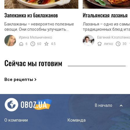
Запеканка из баклажанов
Итальянская лазанья
Баклажаны – невероятно полезные
Лазанья – одно из сам
овощи. Они способны улучшить
традиционных блюд ит
память, а также служат прекрасным
кухни. В ее основе соч
Ирина Мельниченко
Евгений Клопотенк
антиоксидантом. Кроме того,
фарш, много сыра и не
6
60
4.5
легко
30
употребление баклажанов ...
тесто. Идеальный ...
Сейчас мы готовим
Все рецепты
В начало
О компании
Команда