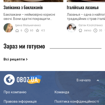
Запіканка з баклажанів
Італійська лазанья
Баклажани – неймовірно корисні
Лазанья – одна з найпо
овочі. Вони здатні покращити
традиційних страв італій
пам'ять, а також служать
її основі соковитий м'я
Ірина Мельниченко
Євген Клопотенко
прекрасним антиоксидантом. Крім
багато сиру і ніжне листк
6
60
4.5
легко
30
того, вживання баклажанів ...
Зараз ми готуємо
Всі рецепти
В начало
Про компанію
Команда
Правова інформація
Політика конфіденційності