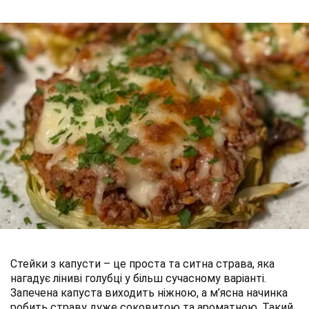
Стейки з капусти – це проста та ситна страва, яка
нагадує ліниві голубці у більш сучасному варіанті.
Запечена капуста виходить ніжною, а м’ясна начинка
робить страву дуже соковитою та ароматною. Такий