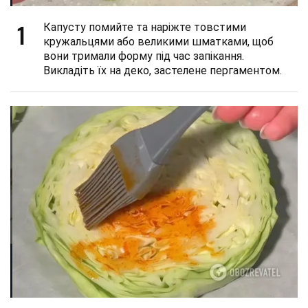
1
Капусту помийте та наріжте товстими
кружальцями або великими шматками, щоб
вони тримали форму під час запікання.
Викладіть їх на деко, застелене пергаментом.