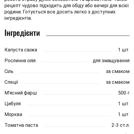
рецепт чудово підходить для обіду або вечері для всієї
родини. Готується все досить легко з доступних
інгредієнтів.
Інгредієнти
Капуста свіжа
1 шт.
Рослинна олія
для змащування
Сіль
за смаком
Спеції
за смаком
М'ясний фарш
500 г
Цибуля
1 шт.
Морква
1 шт.
Томатна паста
2-3 ст.л.