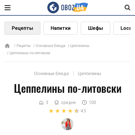
Рецепты
Напитки
Шефы
Local
Рецепты
Основные блюда
Цеппелины
Цеппелины по-литовски
Основные блюда
Цеппелины
Цеппелины по-литовски
3
средне
100
4.5