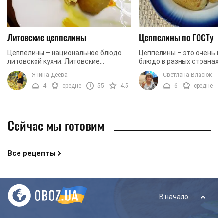
Литовские цеппелины
Цеппелины по ГОСТу
Цеппелины – национальное блюдо
Цеппелины – это очень
литовской кухни. Литовские
блюдо в разных страна
цеппелины имеют легкую и нежную
множество рецептов пр
Янина Деева
Светлана Власюк
текстуру теста и очень питательную
их готовят с разными н
4
средне
55
4.5
6
средне
начинку. У каждой ...
соусами. В ...
Сейчас мы готовим
Все рецепты
В начало