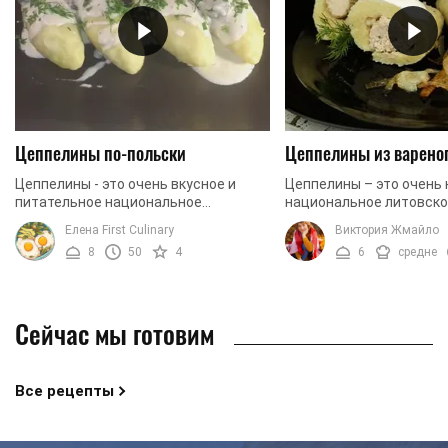
Цеппелины по-польски
Цеппелины из варено
Цеппелины - это очень вкусное и
Цеппелины – это очень
питательное национальное
национальное литовско
литовское блюдо, которое любят и
самых простых бюджет
Елена First Culinary
Виктория Жмайло
готовят во всем мире. Сегодня
ингредиентов. Существ
8
50
4
6
средне
предлагаем вам рецепт ...
много рецептов его ...
Сейчас мы готовим
Все рецепты