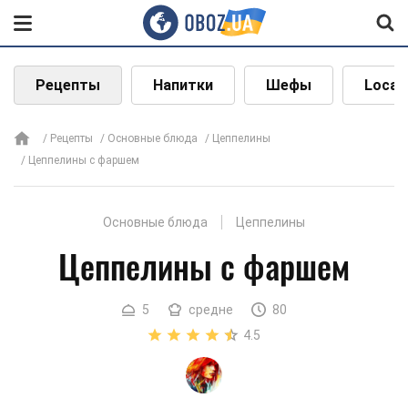
Рецепты
Напитки
Шефы
Local
Рецепты
Основные блюда
Цеппелины
Цеппелины с фаршем
Основные блюда
Цеппелины
Цеппелины с фаршем
5
средне
80
4.5