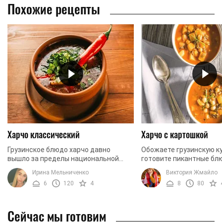
Похожие рецепты
Харчо классический
Харчо с картошкой
Грузинское блюдо харчо давно
Обожаете грузинскую к
вышло за пределы национальной
готовите пикантные бл
кухни. Мало кто может устоять перед
Обожаете эксперименти
Ирина Мельниченко
Виктория Жмайло
этим наваристым, густым,
Тогда рецепт супа харч
6
120
4
8
80
ароматным и невероятно ...
картофелем вам точно по
Сейчас мы готовим