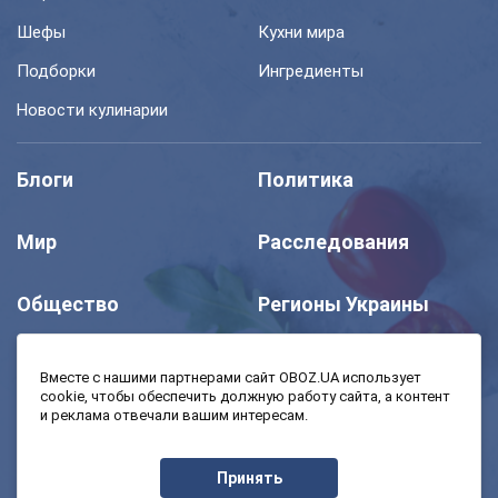
Шефы
Кухни мира
Подборки
Ингредиенты
Новости кулинарии
Блоги
Политика
Мир
Расследования
Общество
Регионы Украины
Шоу
Спорт
Вместе с нашими партнерами сайт OBOZ.UA использует
cookie, чтобы обеспечить должную работу сайта, а контент
и реклама отвечали вашим интересам.
Моя школа
Авто
Принять
MedOboz
Экономика