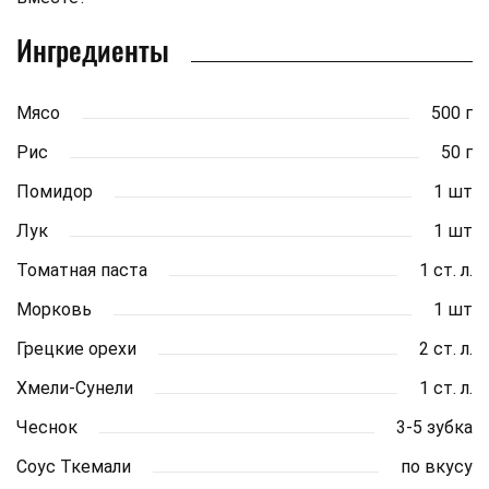
Ингредиенты
Мясо
500 г
Рис
50 г
Помидор
1 шт
Лук
1 шт
Томатная паста
1 ст. л.
Морковь
1 шт
Грецкие орехи
2 ст. л.
Хмели-Сунели
1 ст. л.
Чеснок
3-5 зубка
Соус Ткемали
по вкусу