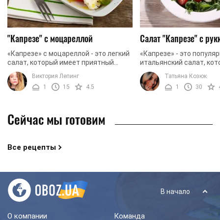
"Капрезе" с моцареллой
Салат "Капрезе" с рук
«Капрезе» с моцареллой - это легкий
«Капрезе» - это популя
салат, который имеет приятный
итальянский салат, ко
аромат и аппетитный вид. Он легко и
обязательно должен со
Виктория Лепинг
Татьяна Козюк
быстро готовится и доставляет
основные ингредиенты:
1
15
4.5
1
30
колоссальное ...
сыр «Моцарелла», а такж
Сейчас мы готовим
Все рецепты
В начало
О компании
Команда