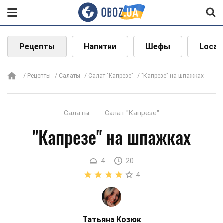
Рецепты
Напитки
Шефы
Local
Рецепты
Салаты
Салат "Капрезе"
"Капрезе" на шпажках
Салаты
Салат "Капрезе"
"Капрезе" на шпажках
4
20
4
Татьяна Козюк