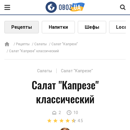
Рецепты
Напитки
Шефы
Local
Рецепты
Салаты
Салат "Капрезе"
Салат "Капрезе" классический
Салаты
Салат "Капрезе"
Салат "Капрезе"
классический
2
10
4.5