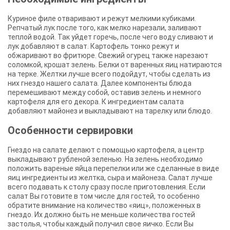
Куриное филе отваривают и режут мелкими кубиками.
Репчатый лук после того, как мелко нарезали, заливают
теплой водой. Так уйдет горечь, после чего воду сливают и
лук добавляют в салат. Картофель тонко режут и
обжаривают во фритюре. Свежий огурец также нарезают
соломкой, крошат зелень. Белки от варенных яиц натираются
на терке. Желтки лучше всего подойдут, чтобы сделать из
них гнездо нашего салата. Далее компоненты блюда
перемешивают между собой, оставив зелень и немного
картофеля для его декора. К ингредиентам салата
добавляют майонез и выкладывают на тарелку или блюдо.
Особенности сервировки
Гнездо на салате делают с помощью картофеля, а центр
выкладывают рубленой зеленью. На зелень необходимо
положить вареные яйца перепелки или же сделанные в виде
яиц ингредиенты из желтка, сыра и майонеза. Салат лучше
всего подавать к столу сразу после приготовления. Если
салат Вы готовите в том числе для гостей, то особенно
обратите внимание на количество «яиц», положенных в
гнездо. Их должно быть не меньше количества гостей
застолья, чтобы каждый получил свое яичко. Если Вы