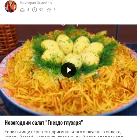
Виктория Жмайло
4
90
5
Новогодний салат "Гнездо глухаря"
Если вы ищите рецепт оригинального и вкусного салата,