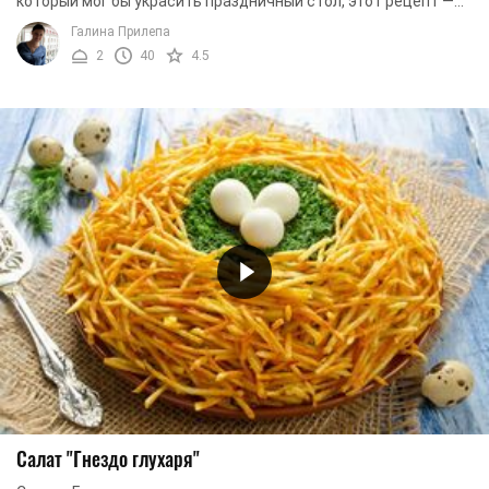
который мог бы украсить праздничный стол, этот рецепт —
это именно то, что вам нужно. Салат ...
Галина Прилепа
2
40
4.5
Салат "Гнездо глухаря"