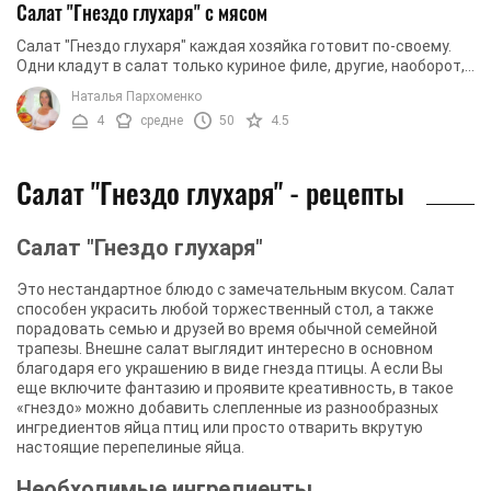
Салат "Гнездо глухаря" с мясом
Салат "Гнездо глухаря" каждая хозяйка готовит по-своему.
Одни кладут в салат только куриное филе, другие, наоборот,
предпочитают говядину или ...
Наталья Пархоменко
4
средне
50
4.5
Салат "Гнездо глухаря" - рецепты
Салат "Гнездо глухаря"
Это нестандартное блюдо с замечательным вкусом. Салат
способен украсить любой торжественный стол, а также
порадовать семью и друзей во время обычной семейной
трапезы. Внешне салат выглядит интересно в основном
благодаря его украшению в виде гнезда птицы. А если Вы
еще включите фантазию и проявите креативность, в такое
«гнездо» можно добавить слепленные из разнообразных
ингредиентов яйца птиц или просто отварить вкрутую
настоящие перепелиные яйца.
Необходимые ингредиенты