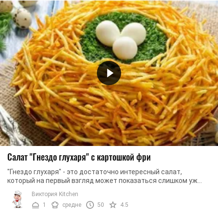
Салат "Гнездо глухаря" с картошкой фри
"Гнездо глухаря" - это достаточно интересный салат,
который на первый взгляд может показаться слишком уж
простым. Казалось бы, ну что может быть ...
Виктория Kitchen
1
средне
50
4.5