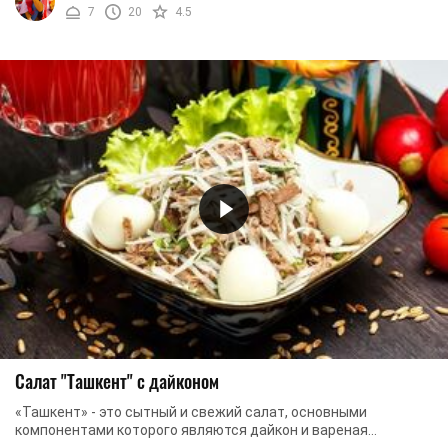
7
20
4.5
Салат "Ташкент" с дайконом
«Ташкент» - это сытный и свежий салат, основными
компонентами которого являются дайкон и вареная
говядина. Для этого салата вам еще понадобятся: ...