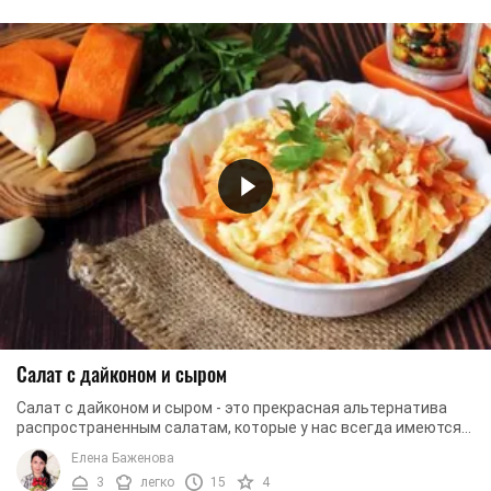
Салат с дайконом и сыром
Салат с дайконом и сыром - это прекрасная альтернатива
распространенным салатам, которые у нас всегда имеются
на праздничном столе. Такой салат имеет ...
Елена Баженова
3
легко
15
4