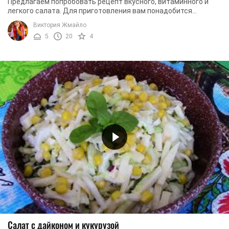
Предлагаем попробовать рецепт вкусного, витаминного и
легкого салата. Для приготовления вам понадобится
приобрести всего лишь два продукта – дайкон и ...
Виктория Жмайло
5
20
4
Салат с дайконом и кукурузой