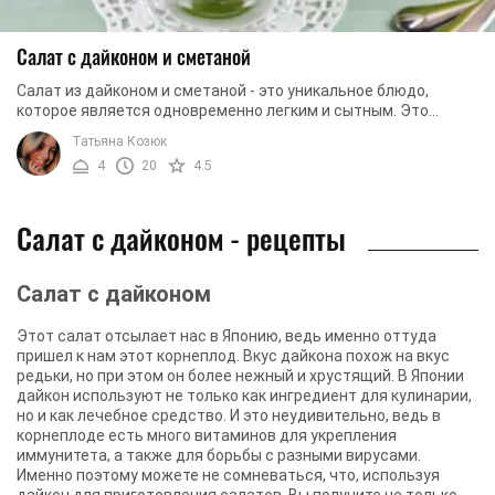
Салат с дайконом и сметаной
Салат из дайконом и сметаной - это уникальное блюдо,
которое является одновременно легким и сытным. Это
связано с тем, что для салата кроме дайкона ...
Татьяна Козюк
4
20
4.5
Салат с дайконом - рецепты
Салат с дайконом
Этот салат отсылает нас в Японию, ведь именно оттуда
пришел к нам этот корнеплод. Вкус дайкона похож на вкус
редьки, но при этом он более нежный и хрустящий. В Японии
дайкон используют не только как ингредиент для кулинарии,
но и как лечебное средство. И это неудивительно, ведь в
корнеплоде есть много витаминов для укрепления
иммунитета, а также для борьбы с разными вирусами.
Именно поэтому можете не сомневаться, что, используя
дайкон для приготовления салатов, Вы получите не только