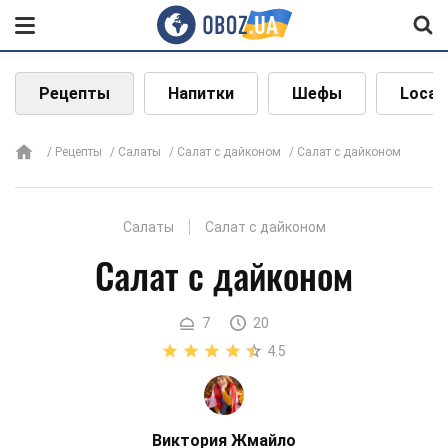
Рецепты
Напитки
Шефы
Local
Рецепты
Салаты
Салат с дайконом
Салат с дайконом
Салаты
Салат с дайконом
Салат с дайконом
7
20
4.5
Виктория Жмайло