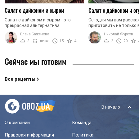
Салат с дайконом и сыром
Салат с дайконом и о
Салат с дайконом и сыром - это
Сегодня мы вам расска
прекрасная альтернатива
приготовить не только 
распространенным салатам,
ароматный, но и очень 
Елена Баженова
Николай Фурсов
которые у нас всегда имеются на
салат из дайконом и ог
3
легко
15
4
2
20
праздничном столе. Такой салат
содержит простые ...
имеет ...
Сейчас мы готовим
Все рецепты
В начало
О компании
Команда
Правовая информация
Политика