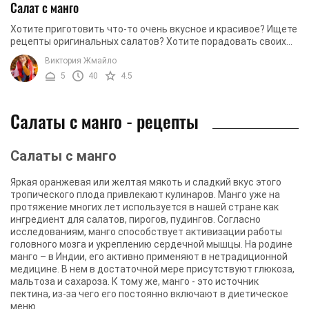
Салат с манго
Хотите приготовить что-то очень вкусное и красивое? Ищете
рецепты оригинальных салатов? Хотите порадовать своих
родных чем-то невероятно аппетитным, ...
Виктория Жмайло
5
40
4.5
Салаты с манго - рецепты
Салаты с манго
Яркая оранжевая или желтая мякоть и сладкий вкус этого
тропического плода привлекают кулинаров. Манго уже на
протяжение многих лет используется в нашей стране как
ингредиент для салатов, пирогов, пудингов. Согласно
исследованиям, манго способствует активизации работы
головного мозга и укреплению сердечной мышцы. На родине
манго – в Индии, его активно применяют в нетрадиционной
медицине. В нем в достаточной мере присутствуют глюкоза,
мальтоза и сахароза. К тому же, манго - это источник
пектина, из-за чего его постоянно включают в диетическое
меню.