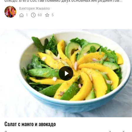
блюдо. В его состав помимо двух основных ингредиентов
еще входят свежие огурцы, цуккини, ...
Виктория Жмайло
1
60
5
Салат с манго и авокадо