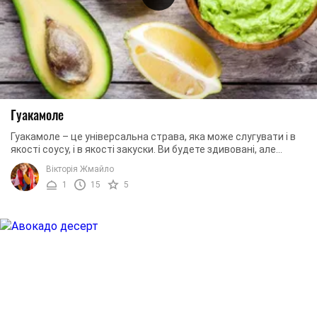
Гуакамоле
Гуакамоле – це універсальна страва, яка може слугувати і в
якості соусу, і в якості закуски. Ви будете здивовані, але
гуакамоле також можна вживати і ...
Вікторія Жмайло
1
15
5