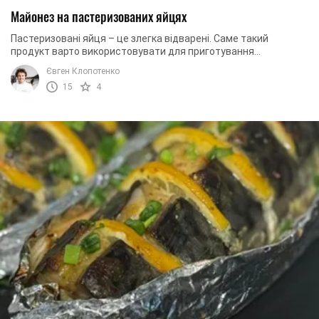
Майонез на пастеризованих яйцях
Пастеризовані яйця – це злегка відварені. Саме такий
продукт варто використовувати для приготування
домашнього майонезу. З таким соусом ваші страви ...
Євген Клопотенко
15
4