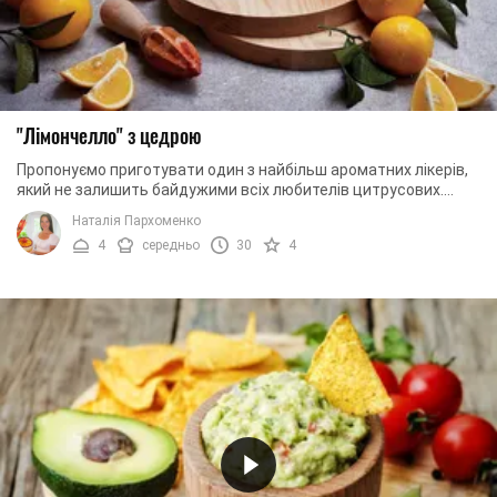
"Лімончелло" з цедрою
Пропонуємо приготувати один з найбільш ароматних лікерів,
який не залишить байдужими всіх любителів цитрусових.
Лікер з цедрою п'ється дуже легко. ...
Наталія Пархоменко
4
середньо
30
4