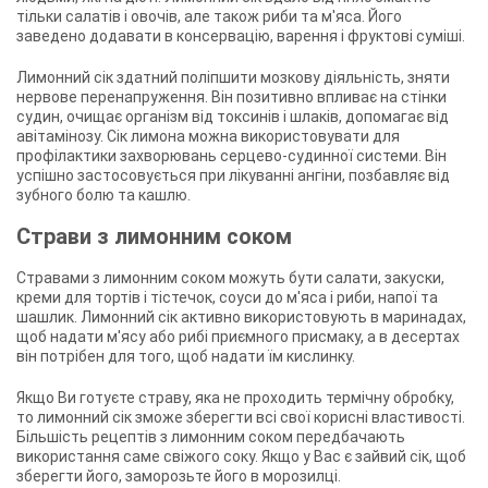
тільки салатів і овочів, але також риби та м'яса. Його
заведено додавати в консервацію, варення і фруктові суміші.
Лимонний сік здатний поліпшити мозкову діяльність, зняти
нервове перенапруження. Він позитивно впливає на стінки
судин, очищає організм від токсинів і шлаків, допомагає від
авітамінозу. Сік лимона можна використовувати для
профілактики захворювань серцево-судинної системи. Він
успішно застосовується при лікуванні ангіни, позбавляє від
зубного болю та кашлю.
Страви з лимонним соком
Стравами з лимонним соком можуть бути салати, закуски,
креми для тортів і тістечок, соуси до м'яса і риби, напої та
шашлик. Лимонний сік активно використовують в маринадах,
щоб надати м'ясу або рибі приємного присмаку, а в десертах
він потрібен для того, щоб надати їм кислинку.
Якщо Ви готуєте страву, яка не проходить термічну обробку,
то лимонний сік зможе зберегти всі свої корисні властивості.
Більшість рецептів з лимонним соком передбачають
використання саме свіжого соку. Якщо у Вас є зайвий сік, щоб
зберегти його, заморозьте його в морозилці.