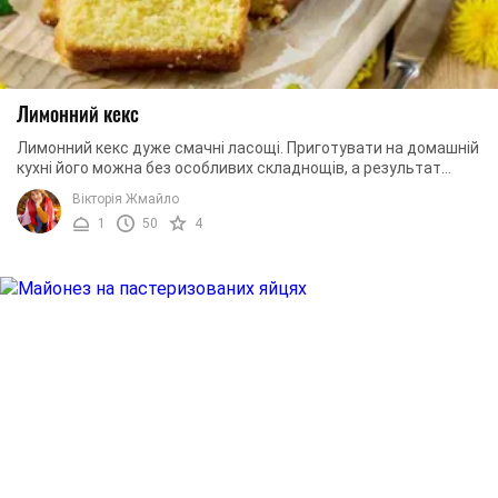
Лимонний кекс
Лимонний кекс дуже смачні ласощі. Приготувати на домашній
кухні його можна без особливих складнощів, а результат
порадує і господиню, і домочадців. ...
Вікторія Жмайло
1
50
4