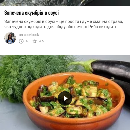
Запечена скумбрія в соусі
Запечена скумбрія в соусі – це проста і дуже смачна страва,
яка чудово підходить для обіду або вечері. Риба виходить
ніжною, соковитою та ароматною ...
an.cookbook
40
4.5