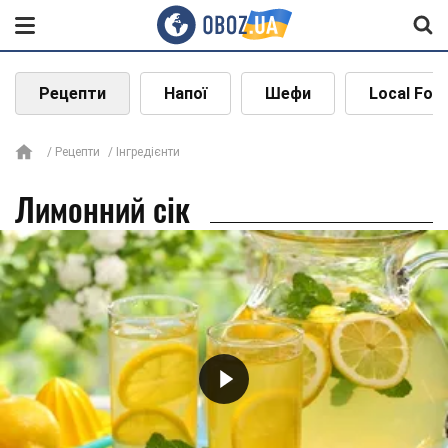
Рецепти
Напої
Шефи
Local Foo
Рецепти
Інгредієнти
Лимонний сік