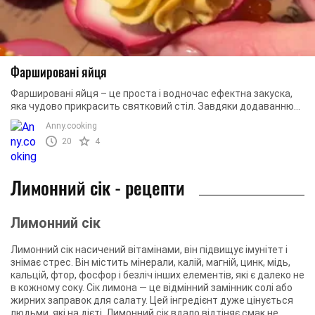
Фаршировані яйця
Фаршировані яйця – це проста і водночас ефектна закуска,
яка чудово прикрасить святковий стіл. Завдяки додаванню
буряка білок набуває ніжного ...
Аnny.cooking
20
4
Лимонний сік - рецепти
Лимонний сік
Лимонний сік насичений вітамінами, він підвищує імунітет і
знімає стрес. Він містить мінерали, калій, магній, цинк, мідь,
кальцій, фтор, фосфор і безліч інших елементів, які є далеко не
в кожному соку. Сік лимона — це відмінний замінник солі або
жирних заправок для салату. Цей інгредієнт дуже цінується
людьми, які на дієті. Лимонний сік вдало відтіняє смак не