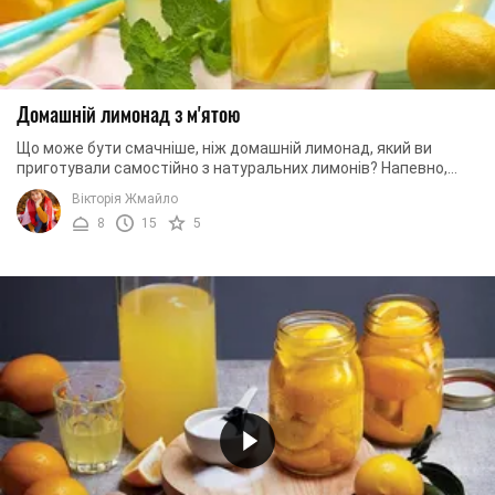
Домашній лимонад з м'ятою
Що може бути смачніше, ніж домашній лимонад, який ви
приготували самостійно з натуральних лимонів? Напевно,
саме цей напій у багатьох жарким літом є ...
Вікторія Жмайло
8
15
5