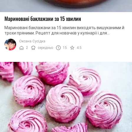
Мариновані баклажани за 15 хвилин
Мариновані баклажани за 15 хвилин виходять вишуканими й
трохи пряними. Рецепт для новачків у кулінарії і для
справжніх шеф-кухарів, для всіх, хто ...
Оксана Сусідка
2
середньо
15
4.5