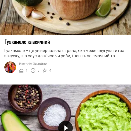
Гуакамоле класичний
Гуакамоле – це універсальна страва, яка може слугувати і за
закуску, і за соус до м’яса чи риби, і навіть за смачний та
оригінальний гарнір. Рецепт ...
Вікторія Жмайло
1
5
4