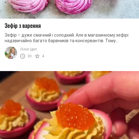
Зефір з варення
Зефір – дуже смачний і солодкий. Але в магазинному зефірі
надзвичайно багато барвників та консервантів. Тому
найкраще зробити такий десерт вдома. І ...
Лілія Цвіт
30
4