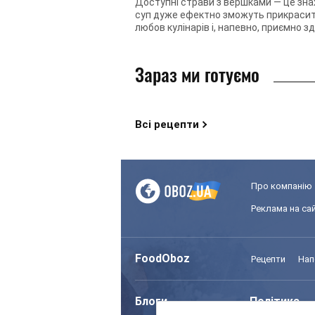
Доступні страви з вершками — це знах
суп дуже ефектно зможуть прикрасити
любов кулінарів і, напевно, приємно зд
Зараз ми готуємо
Всі рецепти
Про компанію
Реклама на сай
FoodOboz
Рецепти
Нап
Блоги
Політика