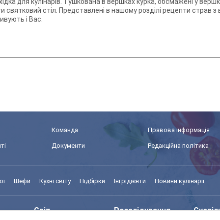
ідка для кулінарів. Тушкована в вершках курка, обсмажені у верш
 святковий стіл. Представлені в нашому розділі рецепти страв 
ивують і Вас.
Команда
Правова інформація
ті
Документи
Редакційна політика
ої
Шефи
Кухні світу
Підбірки
Інгрідієнти
Новини кулінарії
Світ
Розслідування
Суспіл