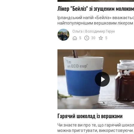
Лікер "Бейліз" зі згущеним молоком
Ірландський напій «Бейліз» вважаєть
найпопулярнішим вершковим лікером
усьому світі. Далеко не кожен може с
Ольга і Володимир Герун
дозволити купити оригінальний ...
5
30
5
Гарячий шоколад із вершками
Чи знаєте ви про те, що гарячий шоко
можна приготувати, використовуючи