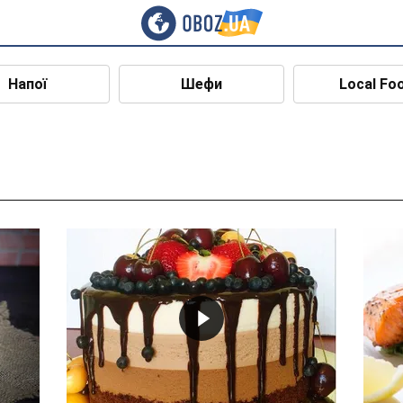
Напої
Шефи
Local Fo