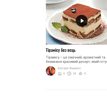
Тірамісу без яєць
Тірамісу – це смачний, ароматний та
безмежно красивий десерт, який гот
надзвичайно швидко. На його створен
Вікторія Жмайло
витратите буквально 20 хвилин, ...
6
30
4