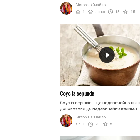
всього три інгредієнти, один з яких вз
Вікторія Жмайло
не характерний для цього напою? ...
1
легко
15
4.5
Соус із вершків
Соус із вершків – це надзвичайно ніж
доповнення до надзвичайно великої
кількості страв. Він вдало гармоніює з
Вікторія Жмайло
абсолютно всіма стравами з риби. ...
1
20
5