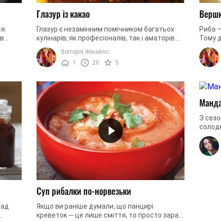
Глазур із какао
Вершк
ся
Глазур є незамінним помічником багатьох
Риба –
 в
кулінарів, як професіоналів, так і аматорів.
Тому 
обі
Нею прикрашають різноманітну випічку і
будь-я
Вікторія Жмайло
десерти. Ми пропонуємо ...
продук
1
20
5
Манда
З сез
солодк
вершко
поєдна
Суп рибалки по-норвезьки
лад
Якщо ви раніше думали, що панцирі
креветок ─ це лише сміття, то просто зараз