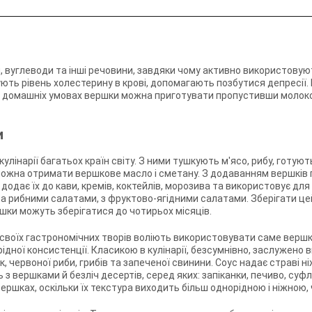
и, вуглеводи та інші речовини, завдяки чому активно використовуют
ють рівень холестерину в крові, допомагають позбутися депресії
 У домашніх умовах вершки можна приготувати пропустивши молок
и
лінарії багатьох країн світу. З ними тушкують м'ясо, рибу, готую
 можна отримати вершкове масло і сметану. З додаванням вершків п
додає їх до кави, кремів, коктейлів, морозива та використовує для
а рибними салатами, з фруктово-ягідними салатами. Зберігати це
ршки можуть зберігатися до чотирьох місяців.
своїх гастрономічних творів воліють використовувати саме вершки,
ідної консистенції. Класикою в кулінарії, безсумнівно, заслужено
, червоної риби, грибів та запеченої свинини. Соус надає страві ніж
з вершками й безліч десертів, серед яких: запіканки, печиво, суфл
вершках, оскільки їх текстура виходить більш однорідною і ніжною