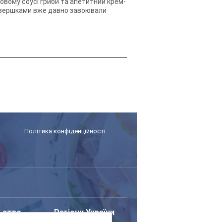
ковому соусі гриби та апетитний крем-
з вершками вже давно завоювали
Політика конфіденційності
ьство
Регіони України