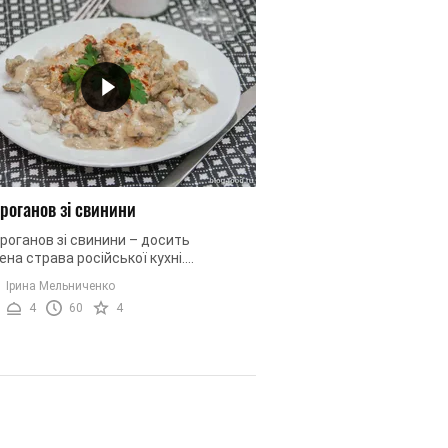
роганов зі свинини
оганов зі свинини – досить
на страва російської кухні.
ими інгредієнтами є м'ясо, нарізане
Ірина Мельниченко
ками, та сметанний соус. Вперше її ...
4
60
4