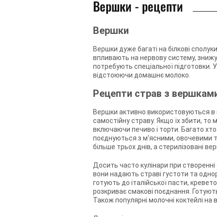
Вершки - рецепти
Вершки
Вершки дуже багаті на білкові сполук
впливають на нервову систему, знижу
потребують спеціальної підготовки.
відстоюючи домашнє молоко.
Рецепти страв з вершкам
Вершки активно використовуються в ку
самостійну страву. Якщо їх збити, то
включаючи печиво і торти. Багато хто 
поєднуються з м'ясними, овочевими т
більше трьох днів, а стерилізовані ве
Досить часто кулінари при створенні 
вони надають страві густоти та однор
готують до італійської пасти, креветок
розкриває смакові поєднання. Готують 
Також популярні молочні коктейлі на 