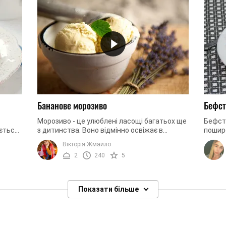
Бананове морозиво
Бефст
Морозиво - це улюблені ласощі багатьох ще
Бефстр
ується
з дитинства. Воно відмінно освіжає в
пошире
ня ви
спекотну погоду, а також прекрасно
Основн
Вікторія Жмайло
підходить в якості смачного ...
шматоч
2
240
5
Показати більше