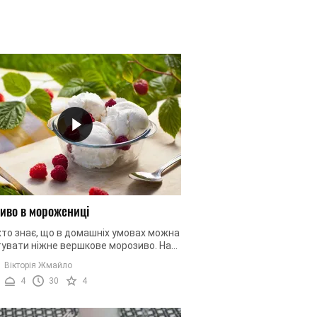
иво в морожениці
то знає, що в домашніх умовах можна
увати ніжне вершкове морозиво. На
ках магазинів зараз важко знайти
Вікторія Жмайло
и з натуральним ...
4
30
4