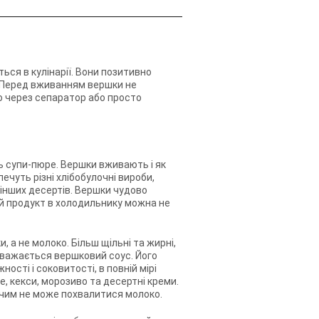
ься в кулінарії. Вони позитивно
. Перед вживанням вершки не
о через сепаратор або просто
ть супи-пюре. Вершки вживають і як
ечуть різні хлібобулочні вироби,
 інших десертів. Вершки чудово
й продукт в холодильнику можна не
 а не молоко. Більш щільні та жирні,
 вважається вершковий соус. Його
ності і соковитості, в повній мірі
е, кекси, морозиво та десертні креми.
, чим не може похвалитися молоко.