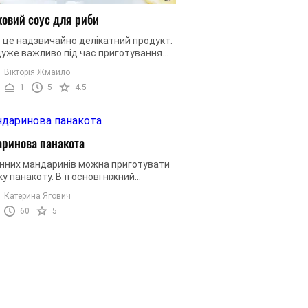
овий соус для риби
 це надзвичайно делікатний продукт.
дуже важливо під час приготування
кої рибної страви приділити цьому
Вікторія Жмайло
ту максимум уваги. ...
1
5
4.5
ринова панакота
онних мандаринів можна приготувати
у панакоту. В її основі ніжний
вий шар та цитрусовий свіжий. Їхнє
Катерина Ягович
ння утворює вибухову ...
60
5