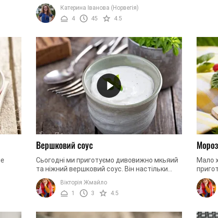
агалі
ми готові зробити так, щоб ви змінили свою
Катерина Іванова (Норвегія)
думку. Насправді на тому, що ...
4
45
4.5
Вершковий соус
Мороз
не
Сьогодні ми приготуємо дивовижно мкьяий
Мало х
та ніжний вершковий соус. Він настільки
пригот
смачний та універсальний, що чудово
прилав
Вікторія Жмайло
смакує з усіма стравами: і ...
десерт
1
3
4.5