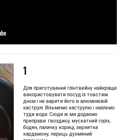
1
Для приготування глінтвейну найкраще
використовувати посуд із товстим
дном і не варити його в алюмінієвій
каструлі. Візьмемо каструлю і наллємо
туди води. Сюди ж ми додаємо
приправи: гвоздику, мускатний горіх,
бодян, паличку кориці, зернятка
кардамону, перець духмяний