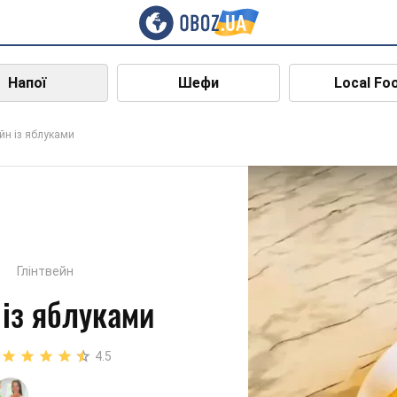
Напої
Шефи
Local Fo
ейн із яблуками
Глінтвейн
 із яблуками
4.5