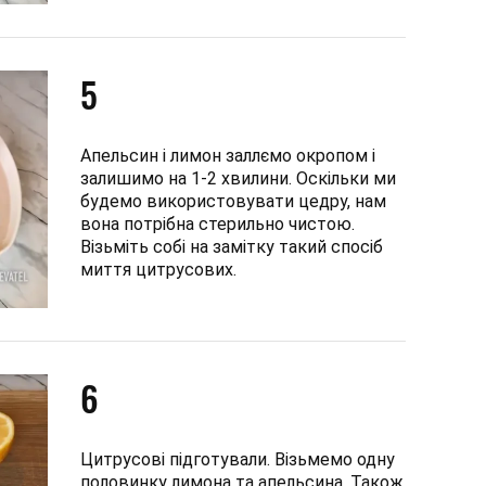
5
Апельсин і лимон заллємо окропом і
залишимо на 1-2 хвилини. Оскільки ми
будемо використовувати цедру, нам
вона потрібна стерильно чистою.
Візьміть собі на замітку такий спосіб
миття цитрусових.
6
Цитрусові підготували. Візьмемо одну
половинку лимона та апельсина. Також