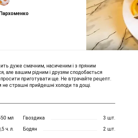
 Пархоменко
ить дуже смачним, насиченим і з пряним
я, але вашим рідним і друзям сподобається
ь просити приготувати ще. Не втрачайте рецепт.
 не страшні прийдешні холоди та дощі.
550 мл
Гвоздика
3 шт.
,5 ч. л.
Бодян
2 шт.