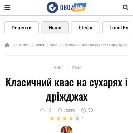
Рецепти
Напої
Шефи
Local Foo
Рецепти
Напої
Квас
Класичний квас на сухарях і дріжджах
Напої
Квас
Класичний квас на сухарях і
дріжджах
10
легко
50
4