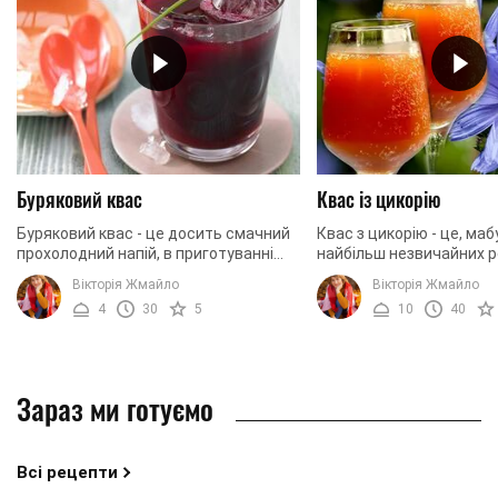
Буряковий квас
Квас із цикорію
Буряковий квас - це досить смачний
Квас з цикорію - це, маб
прохолодний напій, в приготуванні
найбільш незвичайних ре
якого немає нічого складного. Ви
тільки можна знайти. Це
Вікторія Жмайло
Вікторія Жмайло
можете регулювати кількість тих чи
здивує вас своїм неор
4
30
5
10
40
інших ...
смаком. Однак, ...
Зараз ми готуємо
Всі рецепти