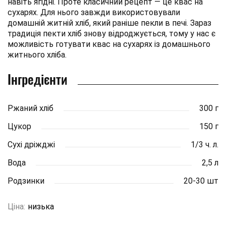
навіть ягідні. Проте класичний рецепт — це квас на
сухарях. Для нього завжди використовували
домашній житній хліб, який раніше пекли в печі. Зараз
традиція пекти хліб знову відроджується, тому у нас є
можливість готувати квас на сухарях із домашнього
житнього хліба.
Інгредієнти
Ржаний хліб
300 г
Цукор
150 г
Сухі дріжджі
1/3 ч. л.
Вода
2,5 л
Родзинки
20-30 шт
Ціна:
низька