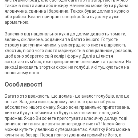
листя винограду, але сьогодні багато хто загортають м'ясо
також в листя айви або інжиру. Начинкою може бути рубана
яловичина, свинина і баранина. Також буває долма з куркою
або рибою. Безліч приправ і спецій роблять долму дуже
ароматною.
Залежно від національної кухні до долми додають томати,
зелень, сік лимона, родзинки та багато іншого. Готують
страву наступним чином: у виноградного листя відрізають
хвостик, після чого листя маринують в спеціальному розсолі,
щоб воно зберегло свій колір і форму. Далі в ці листя
загортають м'ясо, вже приправлене спеціями та травами. На
виході виходять згортки схожі на голубці, які тушкуються на
повільному вогні.
Особливості
Багато хто вважають, що долма - це аналог голубців, але це
не так. Завдяки виноградному листю страва набуває
абсолютно іншого смаку. Якщо вона правильно приготована,
листки будуть м'якими та будуть мати кисло-солодкий
присмак. Якщо Ви хочете приготувати класичну долму, тоді
виникне питання, де взяти виноградне листя? Часом його
можна купити у великих супермаркетах. А влітку його можна
купити на базарі. Перед приготуванням промийте його, а