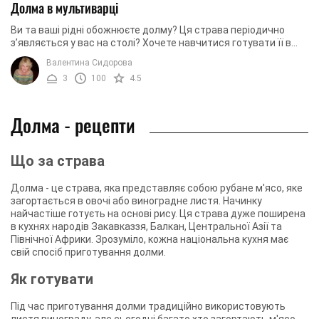
Долма в мультиварці
Ви та ваші рідні обожнюєте долму? Ця страва періодично
з’являється у вас на столі? Хочете навчитися готувати її в
мультиварці? Тоді ми вам у цьому ...
Валентина Сидорова
3
100
4.5
Долма - рецепти
Що за страва
Долма - це страва, яка представляє собою рубане м'ясо, яке
загортається в овочі або виноградне листя. Начинку
найчастіше готуєть на основі рису. Ця страва дуже поширена
в кухнях народів Закавказзя, Балкан, Центральної Азії та
Північної Африки. Зрозуміло, кожна національна кухня має
свій спосіб приготування долми.
Як готувати
Під час приготування долми традиційно використовують