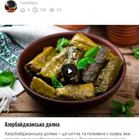
FoodOboz
4
180
4.5
Азербайджанська долма
Азербайджанська долма – це ситна та поживна страва, яка