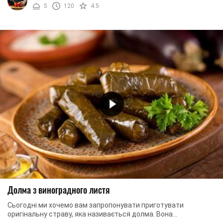
5
120
4.5
Долма з виноградного листя
Сьогодні ми хочемо вам запропонувати приготувати
оригінальну страву, яка називається долма. Вона
складається з двох частин: 1) овочева або листкова ...