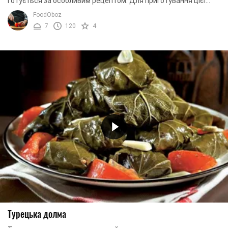
готується за особливим рецептом. Для приготування цієї
смакоти вам знадобляться виноградні ...
FoodOboz
7
120
4
Турецька долма