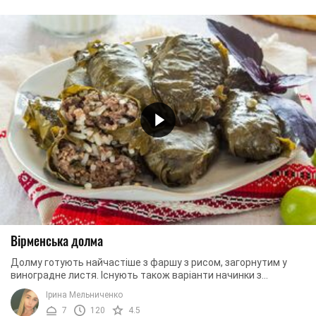
Вірменська долма
Долму готують найчастіше з фаршу з рисом, загорнутим у
виноградне листя. Існують також варіанти начинки з
різноманітних овочів або яблук. Страва ...
Ірина Мельниченко
7
120
4.5