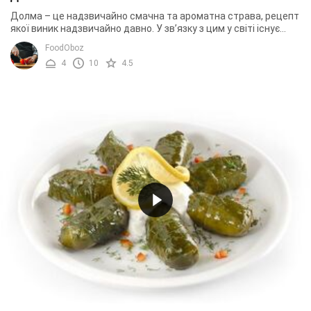
Долма – це надзвичайно смачна та ароматна страва, рецепт
якої виник надзвичайно давно. У зв’язку з цим у світі існує
безліч рецептів приготування ...
FoodOboz
4
10
4.5