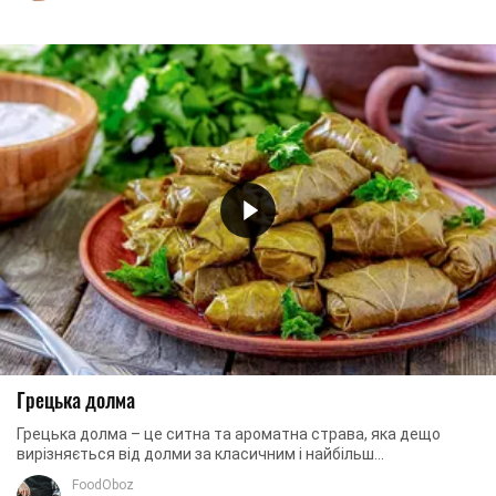
Грецька долма
Грецька долма – це ситна та ароматна страва, яка дещо
вирізняється від долми за класичним і найбільш
розповсюдженим рецептом. Грецька долма готується ...
FoodOboz