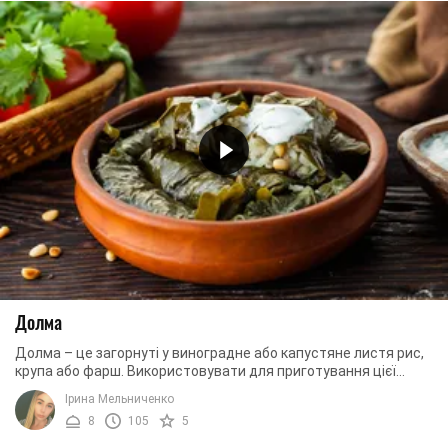
Долма
Долма – це загорнуті у виноградне або капустяне листя рис,
крупа або фарш. Використовувати для приготування цієї
страви можна також і овочі, ...
Ірина Мельниченко
8
105
5