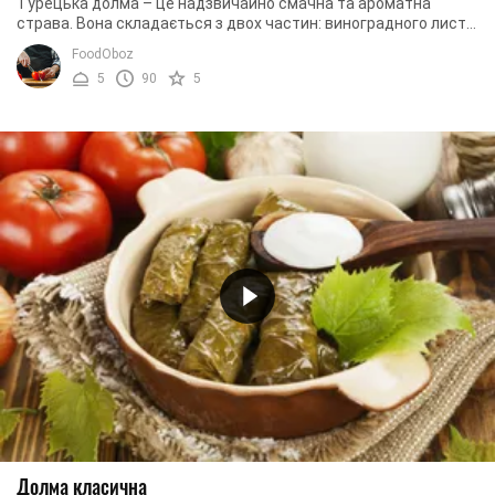
Турецька долма – це надзвичайно смачна та ароматна
страва. Вона складається з двох частин: виноградного листя
та оригінальної начинки. Наша начинка ...
FoodOboz
5
90
5
Долма класична