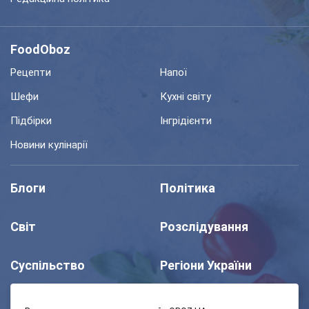
FoodOboz
Рецепти
Напої
Шефи
Кухні світу
Підбірки
Інгрідієнти
Новини кулінарії
Блоги
Політика
Світ
Розслідування
Суспільство
Регіони України
Шоу
Спорт