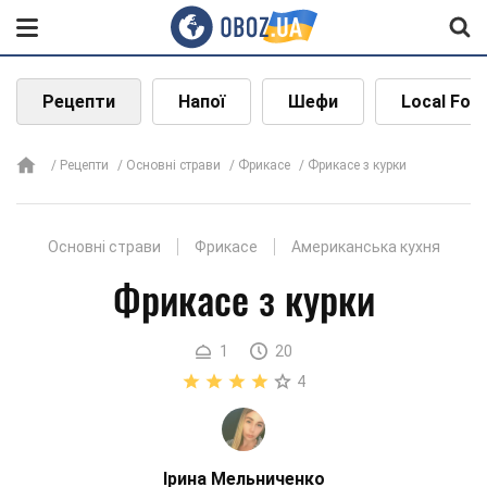
Рецепти
Напої
Шефи
Local Foo
Рецепти
Основні страви
Фрикасе
Фрикасе з курки
Основні страви
Фрикасе
Американська кухня
Фрикасе з курки
1
20
4
Ірина Мельниченко