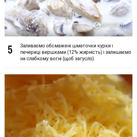
5
Заливаємо обсмажені шматочки курки і
печериці вершками (12% жирність) і залишаємо
на слабкому вогні (щоб загусло).