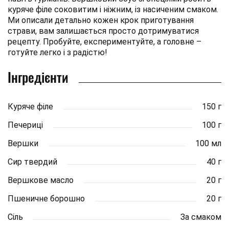
куряче філе соковитим і ніжним, із насиченим смаком.
Ми описали детально кожен крок приготування
страви, вам залишається просто дотримуватися
рецепту. Пробуйте, експериментуйте, а головне –
готуйте легко і з радістю!
Інгредієнти
Куряче філе
150 г
Печериці
100 г
Вершки
100 мл
Сир твердий
40 г
Вершкове масло
20 г
Пшеничне борошно
20 г
Сіль
За смаком