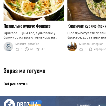
Правильне куряче фрикасе
Класичне куряче фри
Фрикасе – це м'ясо, тушковане у
Щоб приготувати прави
білому соусі, приготовленому на
фрикасе, достатньо зна
основі жирних вершків. Деякі кухарі
важливих моментів. По-
Максим Григор'єв
Микола Скворцов
додають у білий соус вино, прянощі
обов'язково потрібно за
3
60
4.5
3
середнь
та борошно. ...
жиру та плівок. ...
Зараз ми готуємо
Всі рецепти
В начало