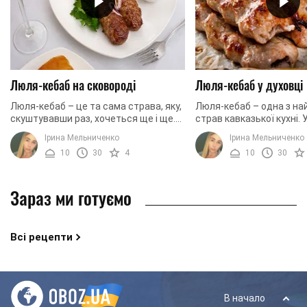
Люля-кебаб на сковороді
Люля-кебаб у духовці
Люля-кебаб – це та сама страва, яку,
Люля-кебаб – одна з на
скуштувавши раз, хочеться ще і ще.
страв кавказької кухні. 
Іноді немає можливості посмажити
країнах вона готується 
Ірина Мельниченко
Ірина Мельниченко
люля-кебаб за стандартним
Але баранина – дуже ніж
10
30
4
10
30
рецептом – на ...
зіпсувати ...
Зараз ми готуємо
Всі рецепти
В начало