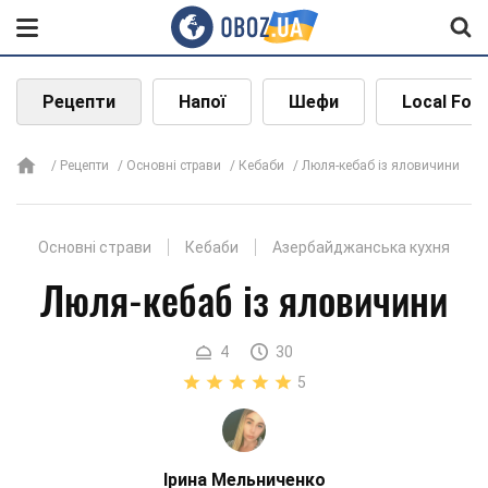
Рецепти
Напої
Шефи
Local Foo
Рецепти
Основні страви
Кебаби
Люля-кебаб із яловичини
Основні страви
Кебаби
Азербайджанська кухня
Люля-кебаб із яловичини
4
30
5
Ірина Мельниченко