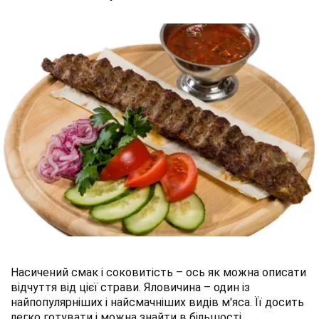
Насичений смак і соковитість – ось як можна описати
відчуття від цієї страви. Яловичина – один із
найпопулярніших і найсмачніших видів м'яса. Її досить
легко готувати і можна знайти в більшості