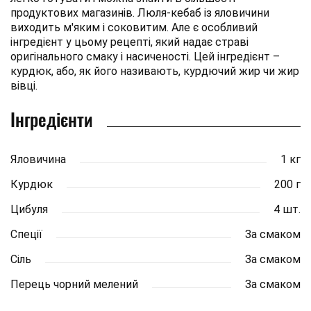
продуктових магазинів. Люля-кебаб із яловичини
виходить м'яким і соковитим. Але є особливий
інгредієнт у цьому рецепті, який надає страві
оригінального смаку і насиченості. Цей інгредієнт –
курдюк, або, як його називають, курдючий жир чи жир
вівці.
Інгредієнти
Яловичина
1 кг
Курдюк
200 г
Цибуля
4 шт.
Спеції
За смаком
Сіль
За смаком
Перець чорний мелений
За смаком