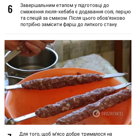
6
Завершальним етапом у підготовці до
смаження люля-кебаба є додавання солі, перцю
та спецій за смаком. Після цього обов'язково
потрібно замісити фарш до липкого стану.
Для того, щоб м'ясо добре трималося на