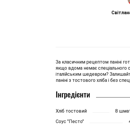
Світлан
За класичним рецептом паніні гот
якщо вдома немає спеціального о
італійським шедевром? Залишайте
паніні з тостового хліба і без спе
Інгредієнти
Хліб тостовий
8 шма
Соус "Песто"