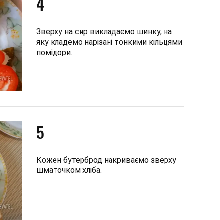
4
Зверху на сир викладаємо шинку, на
яку кладемо нарізані тонкими кільцями
помідори.
5
Кожен бутерброд накриваємо зверху
шматочком хліба.