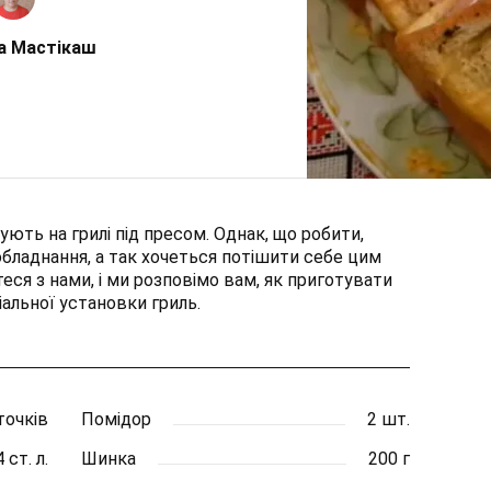
а Мастікаш
ують на грилі під пресом. Однак, що робити,
бладнання, а так хочеться потішити себе цим
ся з нами, і ми розповімо вам, як приготувати
ціальної установки гриль.
точків
Помідор
2 шт.
4 ст. л.
Шинка
200 г