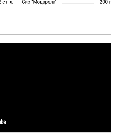
2 ст. л.
Сир "Моцарела"
200 г