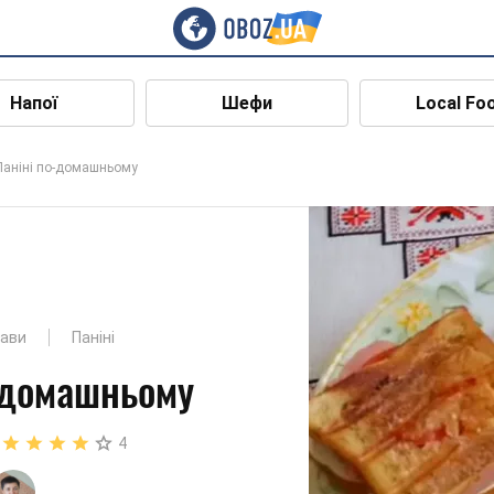
Напої
Шефи
Local Fo
Паніні по-домашньому
рави
Паніні
-домашньому
4