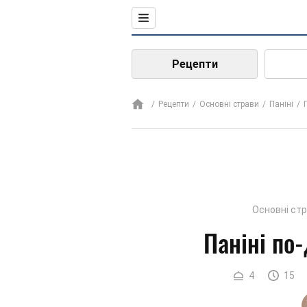
Рецепти
Рецепти
Основні страви
Паніні
Основні ст
Паніні по
4
15