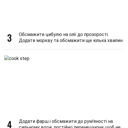
3
Обсмажити цибулю на олії до прозорості.
Додати моркву та обсмажити ще кілька хвилин.
4
Додати фарш і обсмажити до рум'яності на
сильному вогні, постійно перемішуючи, щоб не