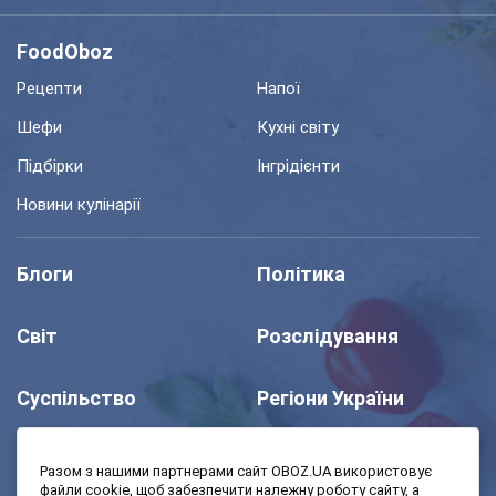
FoodOboz
Рецепти
Напої
Шефи
Кухні світу
Підбірки
Інгрідієнти
Новини кулінарії
Блоги
Політика
Світ
Розслідування
Суспільство
Регіони України
Шоу
Спорт
Разом з нашими партнерами сайт OBOZ.UA використовує
файли cookie, щоб забезпечити належну роботу сайту, а