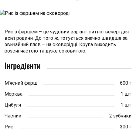
Рис з фаршем – це чудовий варіант ситної вечері для
всієї родини. До того ж, готується значно швидше за
звичайний плов – на сковорідці. Крупа виходить
розсипчастою та дуже соковитою.
Інгредієнти
М'ясний фарш
600 г
Морква
1 шт
Цибуля
1 шт
Часник
2 зубчики
Рис
300 г