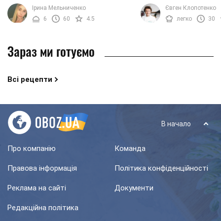
пам'ять, а також служать
її основі соковитий м'я
Ірина Мельниченко
Євген Клопотенко
прекрасним антиоксидантом. Крім
багато сиру і ніжне листк
6
60
4.5
легко
30
того, вживання баклажанів ...
Зараз ми готуємо
Всі рецепти
В начало
Про компанію
Команда
Правова інформація
Політика конфіденційності
Реклама на сайті
Документи
Редакційна політика