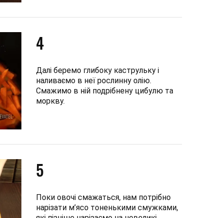
4
Далі беремо глибоку каструльку і
наливаємо в неї рослинну олію.
Смажимо в ній подрібнену цибулю та
моркву.
5
Поки овочі смажаться, нам потрібно
нарізати м’ясо тоненькими смужками,
які пізніше нарізаємо на невеликі