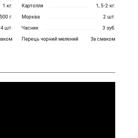
1 кг.
Картопля
1, 5-2 кг.
500 г.
Морква
2 шт.
4 шт.
Часник
3 зуб.
маком
Перець чорний мелений
За смаком