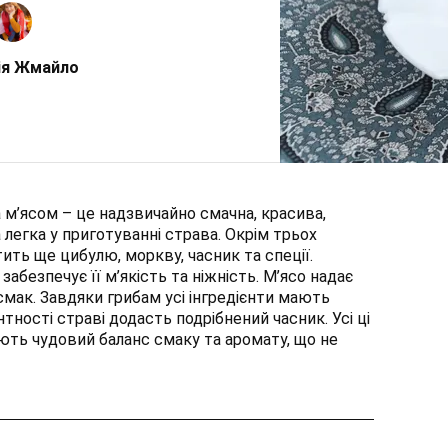
ія Жмайло
 м’ясом – це надзвичайно смачна, красива,
 легка у приготуванні страва. Окрім трьох
тить ще цибулю, моркву, часник та спеції.
забезпечує її м’якість та ніжність. М’ясо надає
смак. Завдяки грибам усі інгредієнти мають
тності страві додасть подрібнений часник. Усі ці
ь чудовий баланс смаку та аромату, що не