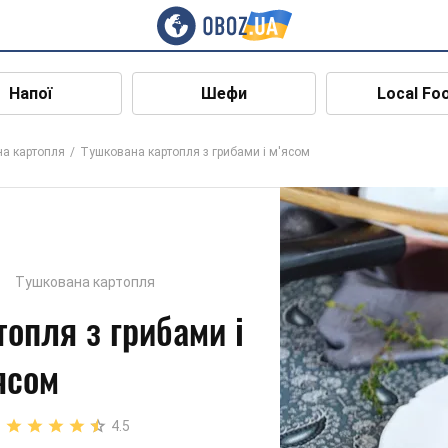
Напої
Шефи
Local Fo
а картопля
Тушкована картопля з грибами і м'ясом
Тушкована картопля
опля з грибами і
ясом
4.5