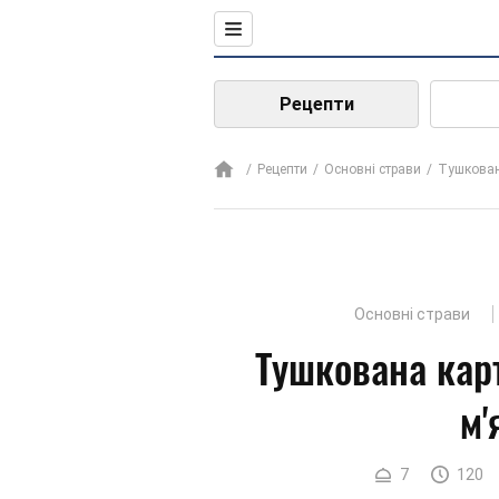
Рецепти
Рецепти
Основні страви
Тушкован
Основні страви
Тушкована карт
м'
7
120