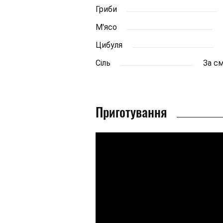
Гриби
М'ясо
Цибуля
Сіль
За с
Приготування