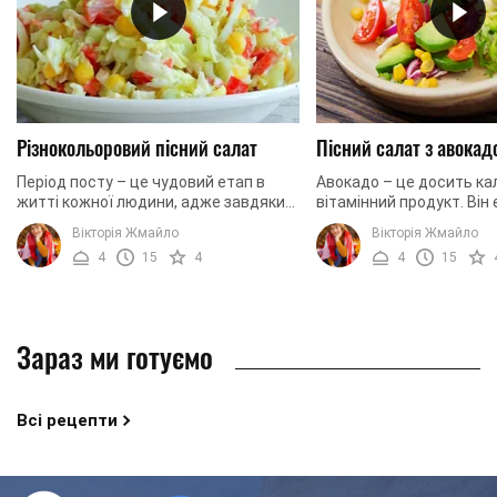
Різнокольоровий пісний салат
Пісний салат з авокад
Період посту – це чудовий етап в
Авокадо – це досить ка
житті кожної людини, адже завдяки
вітамінний продукт. Він
цьому ми очищуємося морально та
величезної кількості віт
Вікторія Жмайло
Вікторія Жмайло
фізично. Ми підготували для вас
мінералів. Саме тому а
4
15
4
4
15
добірку салатів, ...
бути ...
Зараз ми готуємо
Всі рецепти