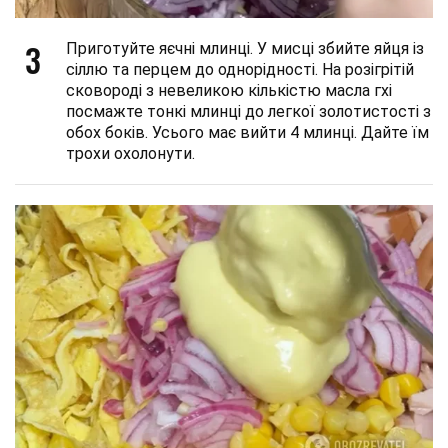
3
Приготуйте яєчні млинці. У мисці збийте яйця із
сіллю та перцем до однорідності. На розігрітій
сковороді з невеликою кількістю масла гхі
посмажте тонкі млинці до легкої золотистості з
обох боків. Усього має вийти 4 млинці. Дайте їм
трохи охолонути.