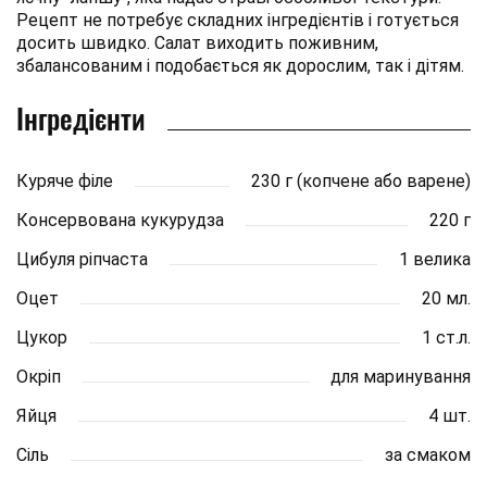
Рецепт не потребує складних інгредієнтів і готується
досить швидко. Салат виходить поживним,
збалансованим і подобається як дорослим, так і дітям.
Інгредієнти
Куряче філе
230 г (копчене або варене)
Консервована кукурудза
220 г
Цибуля ріпчаста
1 велика
Оцет
20 мл.
Цукор
1 ст.л.
Окріп
для маринування
Яйця
4 шт.
Сіль
за смаком