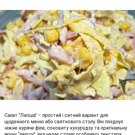
Салат "Лапша" – простий і ситний варіант для
щоденного меню або святкового столу. Він поєднує
ніжне куряче філе, соковиту кукурудзу та оригінальну
яєчну “лапшу", яка надає страві особливої текстури.