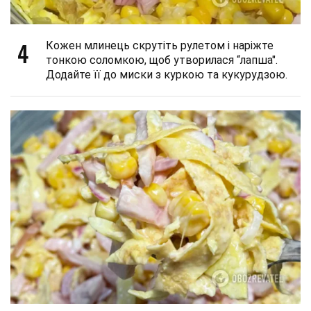
4
Кожен млинець скрутіть рулетом і наріжте
тонкою соломкою, щоб утворилася “лапша".
Додайте її до миски з куркою та кукурудзою.