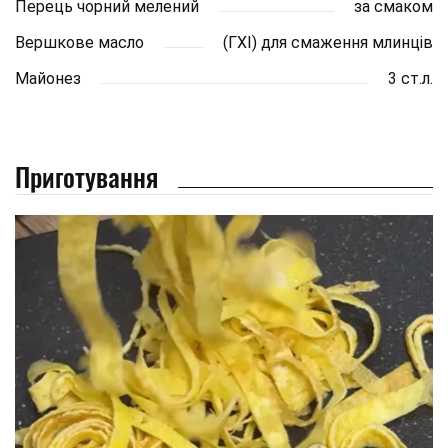
Перець чорний мелений
за смаком
Вершкове масло
(ГХІ) для смаження млинців
Майонез
3 ст.л.
Приготування