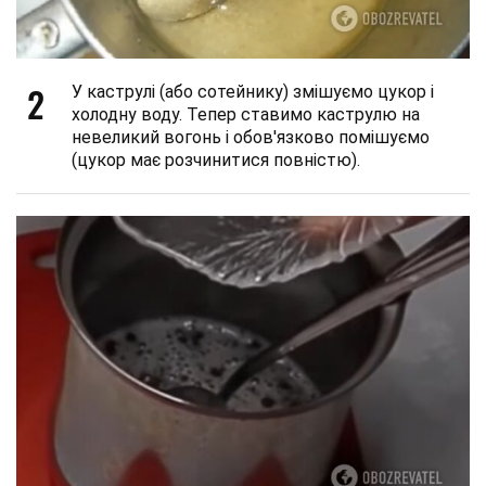
2
У каструлі (або сотейнику) змішуємо цукор і
холодну воду. Тепер ставимо каструлю на
невеликий вогонь і обов'язково помішуємо
(цукор має розчинитися повністю).