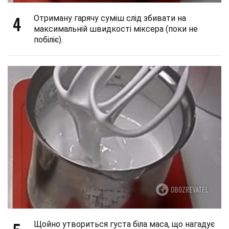
4
Отриману гарячу суміш слід збивати на
максимальній швидкості міксера (поки не
побіліє).
Щойно утвориться густа біла маса, що нагадує