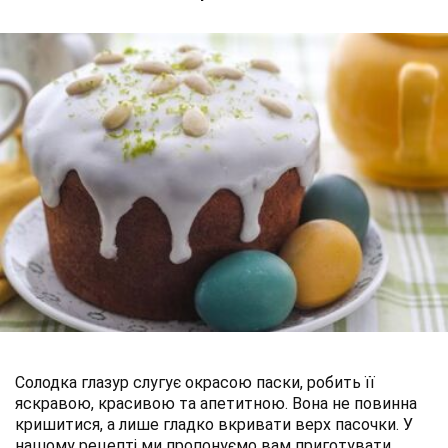
Солодка глазур слугує окрасою паски, робить її
яскравою, красивою та апетитною. Вона не повинна
кришитися, а лише гладко вкривати верх пасочки. У
нашому рецепті ми пропонуємо вам приготувати