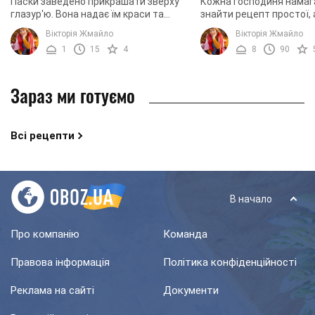
Паски заведено прикрашати зверху
Кожна господиня намаг
глазур'ю. Вона надає їм краси та
знайти рецепт простої,
апетитного вигляду. У цьому рецепті
смачної паски. Сьогодні
Вікторія Жмайло
Вікторія Жмайло
ми поділимося, як приготувати
пропонуємо вам пригот
1
15
4
8
90
гладку глазур, ...
таку паску. Якщо ви будет
Зараз ми готуємо
Всі рецепти
В начало
Про компанію
Команда
Правова інформація
Політика конфіденційності
Реклама на сайті
Документи