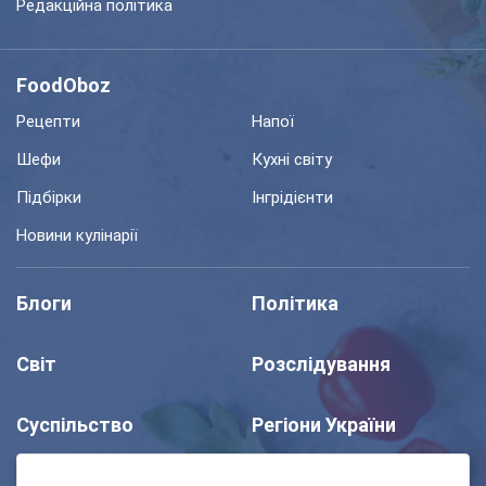
Редакційна політика
FoodOboz
Рецепти
Напої
Шефи
Кухні світу
Підбірки
Інгрідієнти
Новини кулінарії
Блоги
Політика
Світ
Розслідування
Суспільство
Регіони України
Шоу
Спорт