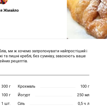
ія Жмайло
еблів, ми ж хочемо запропонувати найпростіший і
і та пишні креблі, без сумніву, завоюють ваше
мейних рецептів.
300 г
Крохмаль
100 г
100 г
Йогурт
250 мл
1 шт.
Сіль
0,5 ч. л