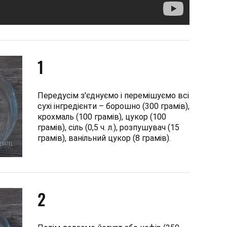
1
Передусім з'єднуємо і перемішуємо всі
сухі інгредієнти – борошно (300 грамів),
крохмаль (100 грамів), цукор (100
грамів), сіль (0,5 ч. л.), розпушувач (15
грамів), ванільний цукор (8 грамів).
2