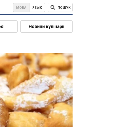
ПОШУК
МОВА
ЯЗЫК
od
Новини кулінарії