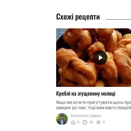
Схожі рецепти
Креблі на згущеному молоці
Якщо ви хочете приготувати щось про
швидке до чаю, тоді вам варто приділ
увагу представленому рецепту смач
Валентина Цуркан
креблей на згущеному молоці. Ця ...
5
40
5