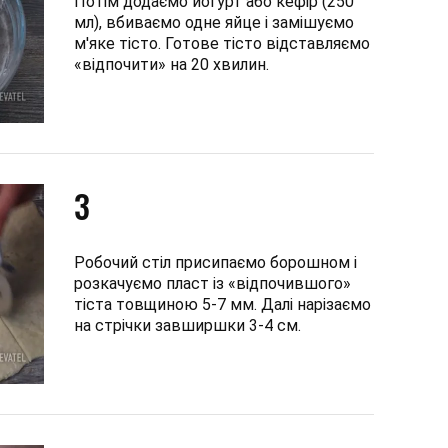
Потім додаємо йогурт або кефір (250
мл), вбиваємо одне яйце і замішуємо
м'яке тісто. Готове тісто відставляємо
«відпочити» на 20 хвилин.
3
Робочий стіл присипаємо борошном і
розкачуємо пласт із «відпочившого»
тіста товщиною 5-7 мм. Далі нарізаємо
на стрічки завширшки 3-4 см.