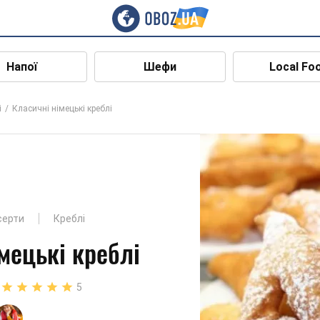
Напої
Шефи
Local Fo
і
Класичні німецькі креблі
серти
Креблі
мецькі креблі
5