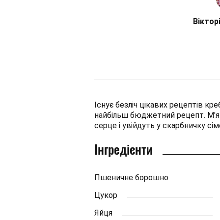
Віктор
Існує безліч цікавих рецептів кр
найбільш бюджетний рецепт. М'як
серце і увійдуть у скарбничку сі
Інгредієнти
Пшеничне борошно
Цукор
Яйця