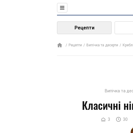
Рецепти
Рецепти
Випічка та десерти
Кребл
Випічка та де
Класичні ні
3
30