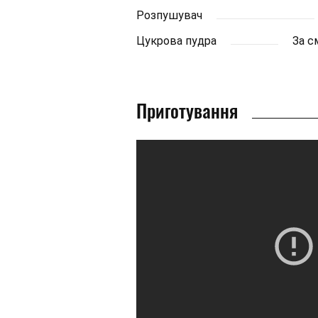
Розпушувач
Цукрова пудра
За с
Приготування