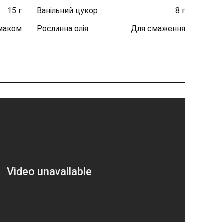
15 г
Ванільний цукор
8 г
маком
Рослинна олія
Для смаження