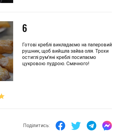
6
Готові креблі викладаємо на паперовий
рушник, щоб вийшла зайва олія. Трохи
остиглі рум'яні креблі посипаємо
цукровою пудрою. Смачного!
Поділитись: