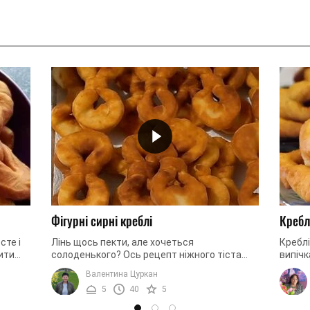
Фігурні сирні креблі
Кребл
сте і
Лінь щось пекти, але хочеться
Кребл
ити
солоденького? Ось рецепт ніжного тіста
випічк
них
для креблей на основі сиру. Вам буде
кислом
Валентина Цуркан
складно відмовити собі в такій повітряній і ...
йогурт
5
40
5