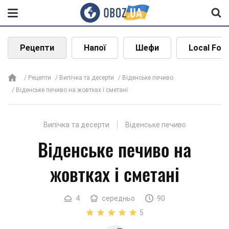
Рецепти
Напої
Шефи
Local Foo
Рецепти
Випічка та десерти
Віденське печиво
Віденське печиво на жовтках і сметані
Випічка та десерти
Віденське печиво
Віденське печиво на
жовтках і сметані
4
середньо
90
5