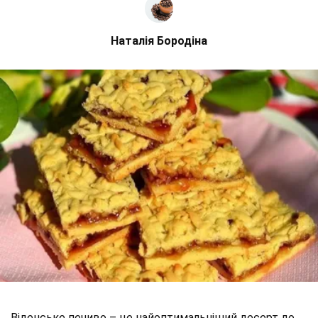
Наталія Бородіна
Віденське печиво – це найоптимальніший десерт до