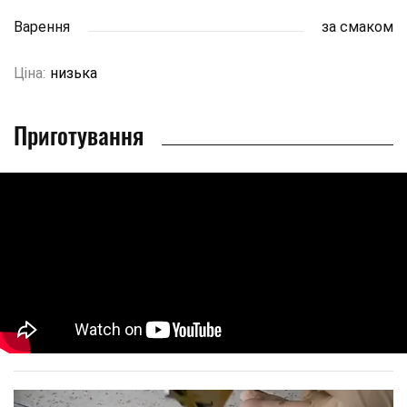
Варення
за смаком
Ціна:
низька
Приготування