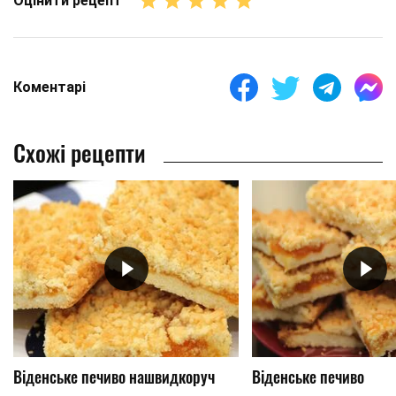
Оцінити рецепт
Коментарі
Схожі рецепти
Віденське печиво нашвидкоруч
Віденське печиво