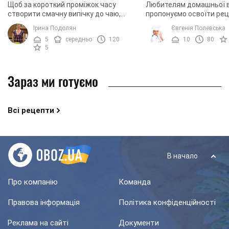
Щоб за короткий проміжок часу
Любителям домашньої в
створити смачну випічку до чаю,
пропонуємо освоїти ре
достатньо вміти готувати пісочне
приготування віденсько
Ірина Подолян
Євгенія Полевська
тісто й мати в запасі трохи варення. З
вдале поєднання солод
5
середньо
120
10
80
такого вдалого ...
розсипчастого пісочного 
5
Зараз ми готуємо
Всі рецепти
В начало
Про компанію
Команда
Правова інформація
Політика конфіденційності
Реклама на сайті
Документи