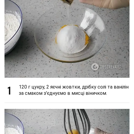
1
120 г цукру, 2 яєчні жовтки, дрібку солі та ванілін
за смаком з'єднуємо в мисці віничком.