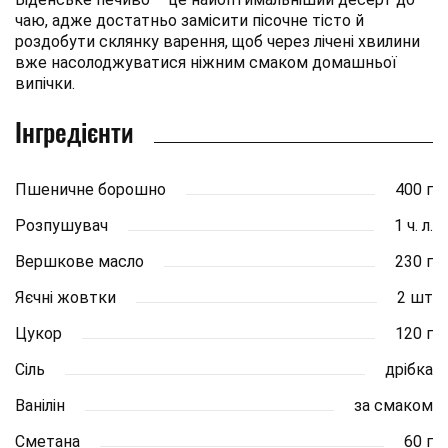
чаю, адже достатньо замісити пісочне тісто й
роздобути склянку варення, щоб через лічені хвилини
вже насолоджуватися ніжним смаком домашньої
випічки.
Інгредієнти
Пшеничне борошно
400 г
Розпушувач
1 ч. л.
Вершкове масло
230 г
Яєчні жовтки
2 шт
Цукор
120 г
Сіль
дрібка
Ванілін
за смаком
Сметана
60 г