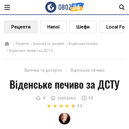
Рецепти
Напої
Шефи
Local Foo
Рецепти
Випічка та десерти
Віденське печиво
Віденське печиво за ДСТУ
Випічка та десерти
Віденське печиво
Віденське печиво за ДСТУ
4
середньо
60
4.5