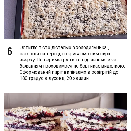
6
Остигле тісто дістаємо з холодильника і,
натерши на тертці, покриваємо ним пиріг
зверху. По периметру тісто підгинаємо й за
бажанням проходимося по бортиках виделкою.
Сформований пиріг випікаємо в розігрітій до
180 градусів духовці 20 хвилин.