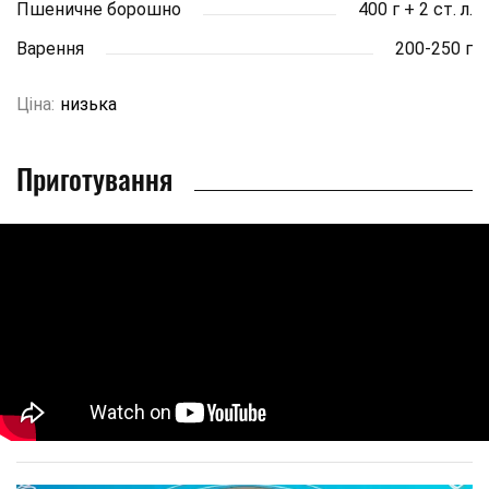
Пшеничне борошно
400 г + 2 ст. л.
Варення
200-250 г
Ціна:
низька
Приготування