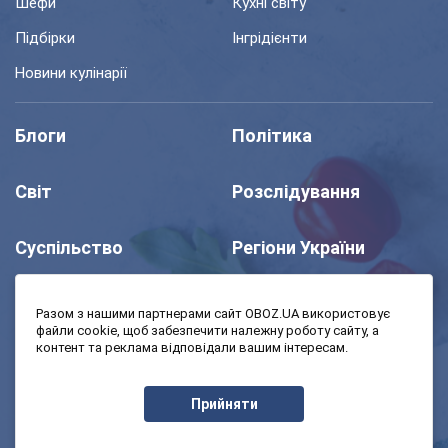
Шефи
Кухні світу
Підбірки
Інгрідієнти
Новини кулінарії
Блоги
Політика
Світ
Розслідування
Суспільство
Регіони України
Шоу
Спорт
Разом з нашими партнерами сайт OBOZ.UA використовує
файли cookie, щоб забезпечити належну роботу сайту, а
контент та реклама відповідали вашим інтересам.
Моя школа
Авто
Прийняти
MedOboz
Економіка