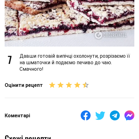
7
Давши готовій випічці охолонути, розрізаємо її
на шматочки й подаємо печиво до чаю.
Смачного!
Оцінити рецепт
Коментарі
Схожі рецепти