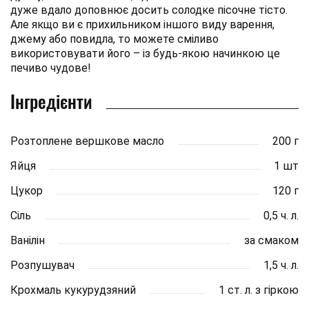
дуже вдало доповнює досить солодке пісочне тісто.
Але якщо ви є прихильником іншого виду варення,
джему або повидла, то можете сміливо
використовувати його – із будь-якою начинкою це
печиво чудове!
Інгредієнти
Розтоплене вершкове масло
200 г
Яйця
1 шт
Цукор
120 г
Сіль
0,5 ч. л.
Ванілін
за смаком
Розпушувач
1,5 ч. л.
Крохмаль кукурудзяний
1 ст. л. з гіркою