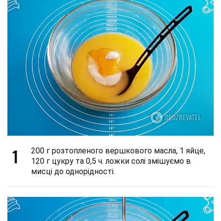
1
200 г розтопленого вершкового масла, 1 яйце,
120 г цукру та 0,5 ч. ложки солі змішуємо в
мисці до однорідності.