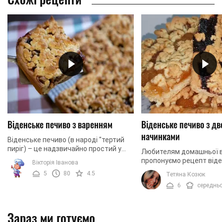
Віденське печиво з варенням
Віденське печиво з дв
начинками
Віденське печиво (в народі "тертий
пиріг) – це надзвичайно простий у
Любителям домашньої в
приготуванні десрт, який не вимагає
пропонуємо рецепт від
Вікторія Іванова
особливих витрат та створюється на
печива, яке готується н
5
80
4.5
Тетяна Козюк
основі ...
пісочного тіста з дода
6
середнь
варення. У цьому рецепті
Зараз ми готуємо