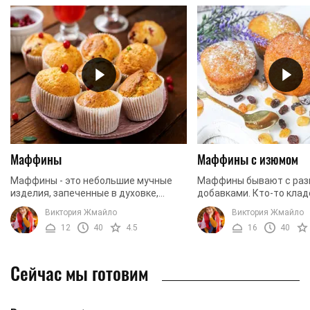
Маффины
Маффины с изюмом
Маффины - это небольшие мучные
Маффины бывают с раз
изделия, запеченные в духовке,
добавками. Кто-то клад
которые чаще всего имеют начинку.
сухофрукты, кому-то б
Виктория Жмайло
Виктория Жмайло
Обычно маффины делают в сладком
нравятся изделия со с
12
40
4.5
16
40
варианте, но ...
фруктами, шоколадом, ор
Сейчас мы готовим