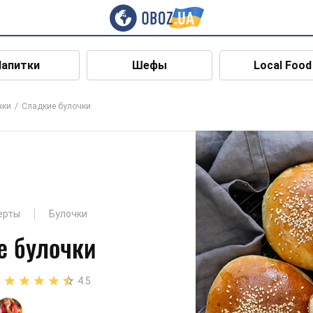
Напитки
Шефы
Local Food
чки
Сладкие булочки
ерты
Булочки
е булочки
4.5