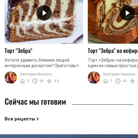
Торт "Зебра"
Торт "Зебра" на кефир
Хотите удивить близких людей
Торт «Зебра» на кефире
интересным десертом? Приготовьте
один из самых простых
торт «Зебра» по нашему рецепту. Из
данного десерта. Приго
Виктория Жмайло
Виктория Жмайло
соединения белого и шоколадного
совсем не сложно. Так
5
90
4.5
5
45
теста создаются ...
красивый и очень ...
Сейчас мы готовим
Все рецепты