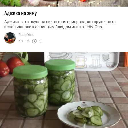
Аджика на зиму
Аджика - это вкусная пикантная приправа, которую часто
использовали к основным блюдам или к хлебу. Она
достаточно острая, но это придает ей особого ...
FoodOboz
12
60