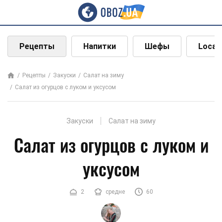
Рецепты
Напитки
Шефы
Local
Рецепты
Закуски
Салат на зиму
Салат из огурцов с луком и уксусом
Закуски
Салат на зиму
Салат из огурцов с луком и
уксусом
2
средне
60