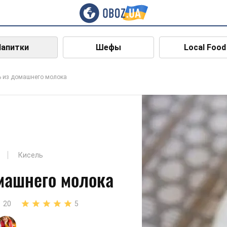
Напитки
Шефы
Local Food
ь из домашнего молока
Кисель
машнего молока
20
5