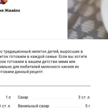
ия Жмайло
то традиционный напиток детей, выросших в
иток готовили в каждой семье. Если вы хотите
рое готовили в вашем детстве мама или
ально для любителей молочного киселя из
отовили данный рецепт.
1 л
Сахар
3 ст. л.
3 ст. л.
Ванильный сахар
5 г