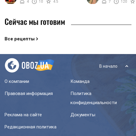
4
10
4.5
7
120
рецептов ...
или яблок. ...
Сейчас мы готовим
Все рецепты
В начало
О компании
Команда
Правовая информация
Политика
конфиденциальности
Реклама на сайте
Документы
Редакционная политика