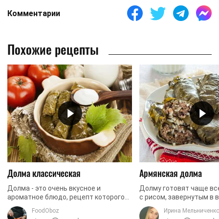
Комментарии
Похожие рецепты
Долма классическая
Армянская долма
Долма - это очень вкусное и
Долму готовят чаще вс
ароматное блюдо, рецепт которого
с рисом, завернутым в 
возник чрезвычайно давно. В связи с
листья. Существуют та
FoodOboz
Ирина Мельниченк
этим в мире существует множество
начинки из разнообраз