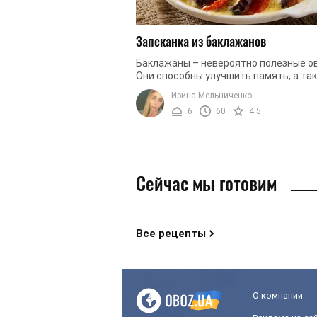
Запеканка из баклажанов
Баклажаны – невероятно полезные о
Они способны улучшить память, а та
служат прекрасным антиоксидантом.
Ирина Мельниченко
Кроме того, употребление баклажанов 
6
60
4.5
Сейчас мы готовим
Все рецепты
О компании