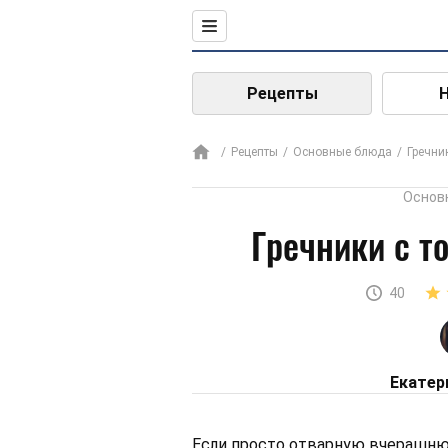
Рецепты
Рецепты
Основные блюда
Гречни
Основ
Гречники с т
40
Екатер
Если просто отварную вчерашню