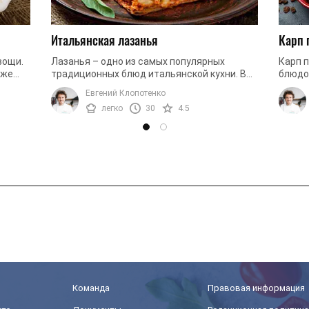
Итальянская лазанья
Карп 
вощи.
Лазанья – одно из самых популярных
Карп 
кже
традиционных блюд итальянской кухни. В
блюдо
ее основе сочный мясной фарш, много сыра
Она о
Евгений Клопотенко
...
и нежное слоеное тесто. Идеальный ...
сладко
легко
30
4.5
Команда
Правовая информация