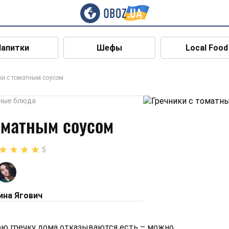
Напитки
Шефы
Local Food
ки с томатным соусом
ные блюда
оматным соусом
5
ина Ягович
ю гречку дома отказываются есть – можно