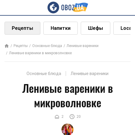
Рецепты
Напитки
Шефы
Local
Рецепты
Основные блюда
Ленивые вареники
Ленивые вареники в микроволновке
Основные блюда
Ленивые вареники
Ленивые вареники в
микроволновке
2
20