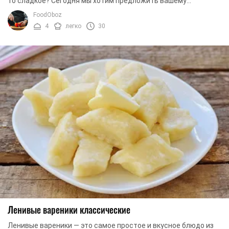
то сладкое? Сегодня мы хотим предложить вашему
вниманию рецепт соленых ленивых вареников. ...
FoodOboz
4
легко
30
Ленивые вареники классические
Ленивые вареники — это самое простое и вкусное блюдо из