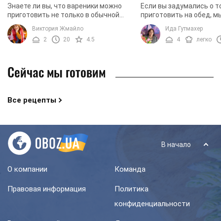
Знаете ли вы, что вареники можно
Если вы задумались о т
приготовить не только в обычной
приготовить на обед, м
кастрюле, но и в микроволновке?
вам простой и доступны
Виктория Жмайло
Ида Гутмахер
Именно такой рецепт мы и хотим
Речь идет о ленивых ва
2
20
4.5
4
легко
предложить вашему ...
картошкой и грибами. ...
Сейчас мы готовим
Все рецепты
В начало
О компании
Команда
Правовая информация
Политика
конфиденциальности