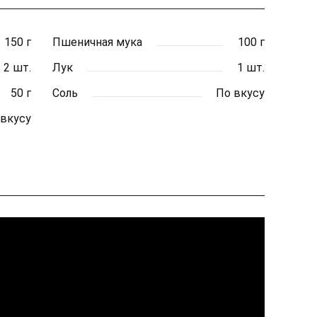
150 г
Пшеничная мука
100 г
2 шт.
Лук
1 шт.
50 г
Соль
По вкусу
 вкусу