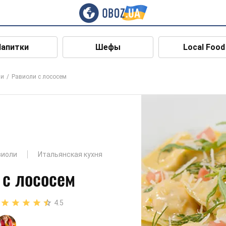
Напитки
Шефы
Local Food
ли
Равиоли с лососем
виоли
Итальянская кухня
 с лососем
4.5