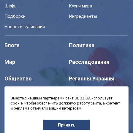
Шефы
Кухни мира
Подборки
Ингредиенты
Новости кулинарии
Блоги
Политика
Мир
Расследования
Общество
Регионы Украины
Шоу
Спорт
Вместе с нашими партнерами сайт OBOZ.UA использует
cookie, чтобы обеспечить должную работу сайта, а контент
и реклама отвечали вашим интересам.
Моя школа
Авто
Принять
MedOboz
Экономика