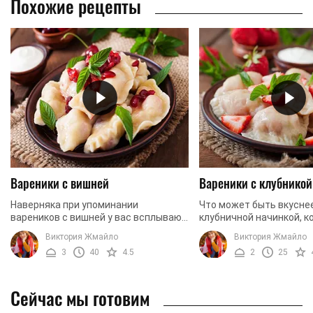
Похожие рецепты
Вареники с вишней
Вареники с клубникой
Наверняка при упоминании
Что может быть вкусне
вареников с вишней у вас всплывают
клубничной начинкой, к
в памяти самые светлые
сочится во все стороны
Виктория Жмайло
Виктория Жмайло
воспоминания о бабушкиной
откусываешь кусочек. 
3
40
4.5
2
25
деревне, беззаботных каникулах и
получаются в разы вкусне
жарких ...
Сейчас мы готовим