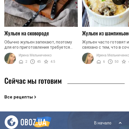
Жульен на сковороде
Жульен из шампиньон
Обычно жульен запекают, поэтому
Жульен часто готовят и
для его приготовления требуется
связано с тем, что в со
духовка. Но на самом деле это можно
сливками и сыром блюд
Ирина Мельниченко
Ирина Мельниченк
сделать и совсем другим способом –
приобретает отличный 
2
45
4.5
6
50
с помощью ...
очень нежный ...
Сейчас мы готовим
Все рецепты
В начало