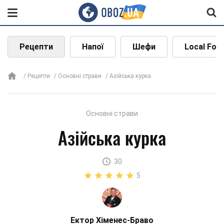
Рецепти
Напої
Шефи
Local Foo
Рецепти
Основні страви
Азійська курка
Основні страви
Азійська курка
30
5
Ектор Хіменес-Браво