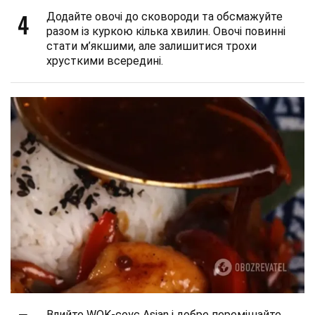
4
Додайте овочі до сковороди та обсмажуйте
разом із куркою кілька хвилин. Овочі повинні
стати м’якшими, але залишитися трохи
хрусткими всередині.
Влийте WOK-соус Asian і добре перемішайте,