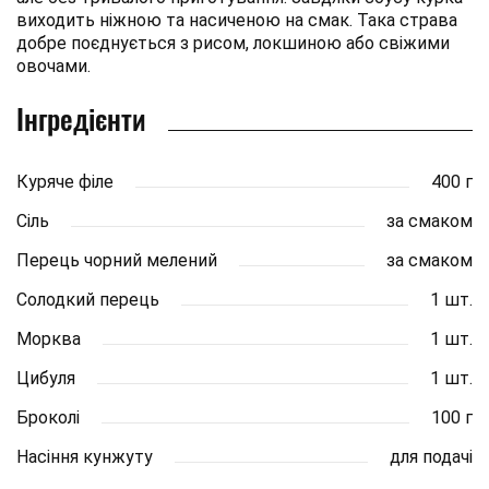
виходить ніжною та насиченою на смак. Така страва
добре поєднується з рисом, локшиною або свіжими
овочами.
Інгредієнти
Куряче філе
400 г
Сіль
за смаком
Перець чорний мелений
за смаком
Солодкий перець
1 шт.
Морква
1 шт.
Цибуля
1 шт.
Броколі
100 г
Насіння кунжуту
для подачі