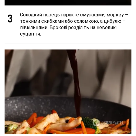
3
Солодкий перець наріжте смужками, моркву –
тонкими скибками або соломкою, а цибулю –
півкільцями. Броколі розділіть на невеликі
суцвіття.