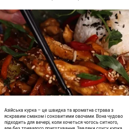
Азійська курка – це швидка та ароматна страва з
яскравим смаком і соковитими овочами. Вона чудово
підходить для вечері, коли хочеться чогось ситного,
але без тривалого приготування. Завдяки соусу курка