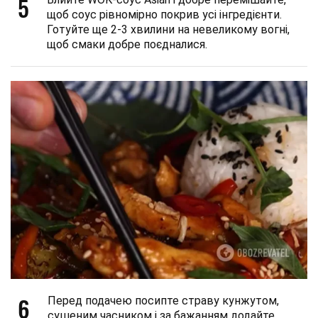
5
щоб соус рівномірно покрив усі інгредієнти.
Готуйте ще 2-3 хвилини на невеликому вогні,
щоб смаки добре поєдналися.
6
Перед подачею посипте страву кунжутом,
сушеним часником і за бажанням додайте