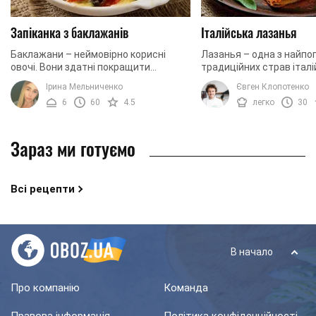
Запіканка з баклажанів
Італійська лазанья
Баклажани – неймовірно корисні
Лазанья – одна з найпо
овочі. Вони здатні покращити
традиційних страв італій
пам'ять, а також служать
її основі соковитий м'я
Ірина Мельниченко
Євген Клопотенко
прекрасним антиоксидантом. Крім
багато сиру і ніжне листк
6
60
4.5
легко
30
того, вживання баклажанів ...
Зараз ми готуємо
Всі рецепти
В начало
Про компанію
Команда
Правова інформація
Політика конфіденційності