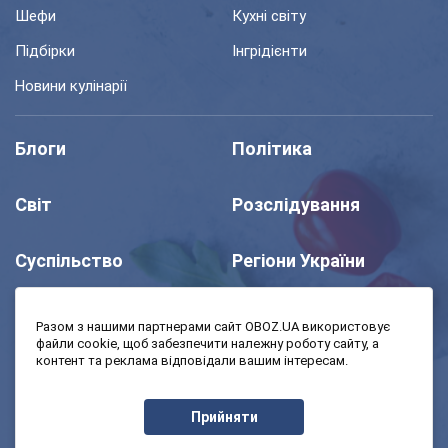
Шефи
Кухні світу
Підбірки
Інгрідієнти
Новини кулінарії
Блоги
Політика
Світ
Розслідування
Суспільство
Регіони України
Шоу
Спорт
Разом з нашими партнерами сайт OBOZ.UA використовує
файли cookie, щоб забезпечити належну роботу сайту, а
контент та реклама відповідали вашим інтересам.
Моя школа
Авто
Прийняти
MedOboz
Економіка