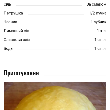
Сіль
За смаком
Петрушка
1/2 пучка
Часник
1 зубчик
Лимонний сік
1 ч. л.
Оливкова олія
1 ст. л.
Вода
1 ст. л.
Приготування