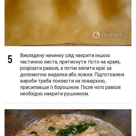
5
Викладену начинку слід накрити іншою
частиною листа, притиснути тісто на краях,
розрізати равіолі, а потім зліпити краї за
допомогою виделки або ложки. Підготовлені
вироби треба покласти на поверхню,
присипавши її борошном. Після чого равіолі
необхідно накрити рушником.