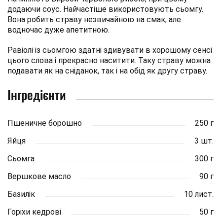
додаючи соус. Найчастіше використовують сьомгу.
Вона робить страву незвичайною на смак, але
водночас дуже апетитною.
Равіолі із сьомгою здатні здивувати в хорошому сенсі
цього слова і прекрасно наситити. Таку страву можна
подавати як на сніданок, так і на обід як другу страву.
Інгредієнти
Пшеничне борошно
250 г
Яйця
3 шт.
Сьомга
300 г
Вершкове масло
90 г
Базилік
10 лист.
Горіхи кедрові
50 г