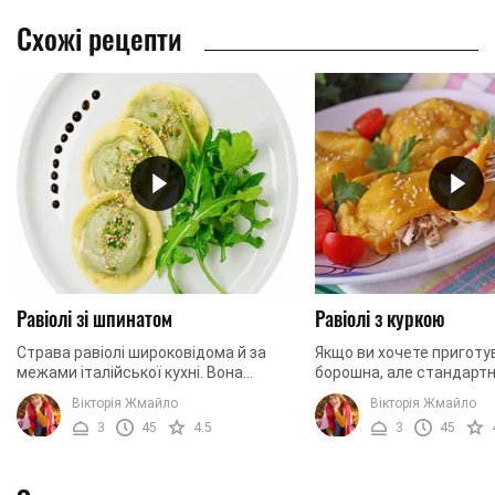
Схожі рецепти
Равіолі зі шпинатом
Равіолі з куркою
Страва равіолі широковідома й за
Якщо ви хочете приготу
межами італійської кухні. Вона
борошна, але стандартн
чимось схожа на наші вареники або
пельмені вже приїлися,
Вікторія Жмайло
Вікторія Жмайло
пельмені. Але якщо традиційною
зробити дуже смачні рав
3
45
4.5
3
45
начинкою для нас є ...
італійська страва ...