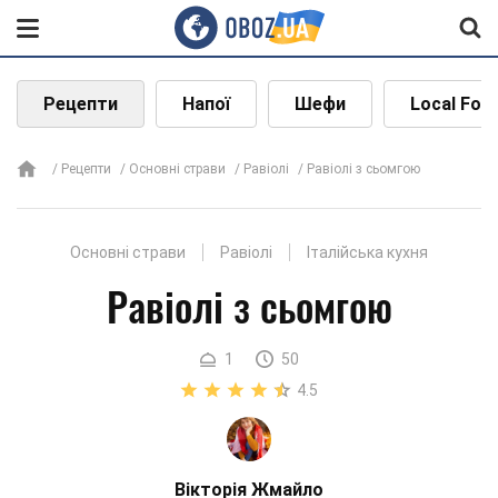
Рецепти
Напої
Шефи
Local Foo
Рецепти
Основні страви
Равіолі
Равіолі з сьомгою
Основні страви
Равіолі
Італійська кухня
Равіолі з сьомгою
1
50
4.5
Вікторія Жмайло