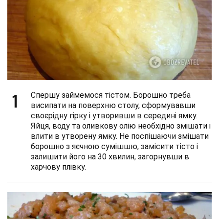
1
Спершу займемося тістом. Борошно треба
висипати на поверхню столу, сформувавши
своєрідну гірку і утворивши в середині ямку.
Яйця, воду та оливкову олію необхідно змішати і
влити в утворену ямку. Не поспішаючи змішати
борошно з яєчною сумішшю, замісити тісто і
залишити його на 30 хвилин, загорнувши в
харчову плівку.