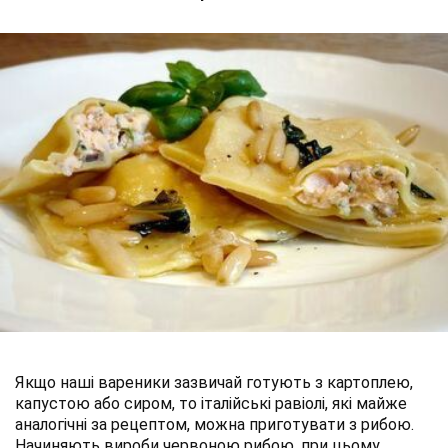
Якщо наші вареники зазвичай готують з картоплею,
капустою або сиром, то італійські равіолі, які майже
аналогічні за рецептом, можна приготувати з рибою.
Начиняють вироби червоною рибою, при цьому