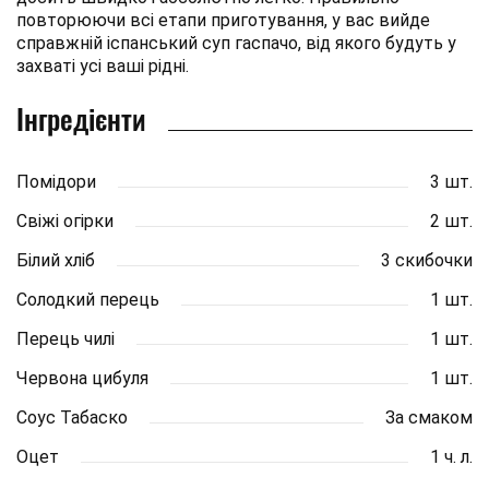
повторюючи всі етапи приготування, у вас вийде
справжній іспанський суп гаспачо, від якого будуть у
захваті усі ваші рідні.
Інгредієнти
Помідори
3 шт.
Свіжі огірки
2 шт.
Білий хліб
3 скибочки
Солодкий перець
1 шт.
Перець чилі
1 шт.
Червона цибуля
1 шт.
Соус Табаско
За смаком
Оцет
1 ч. л.