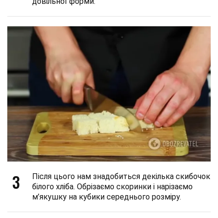
довільної форми.
3
Після цього нам знадобиться декілька скибочок
білого хліба. Обрізаємо скоринки і нарізаємо
м’якушку на кубики середнього розміру.