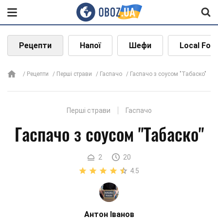
Рецепти
Напої
Шефи
Local Foo
Рецепти
Перші страви
Гаспачо
Гаспачо з соусом "Табаско"
Перші страви
Гаспачо
Гаспачо з соусом "Табаско"
2
20
4.5
Антон Іванов