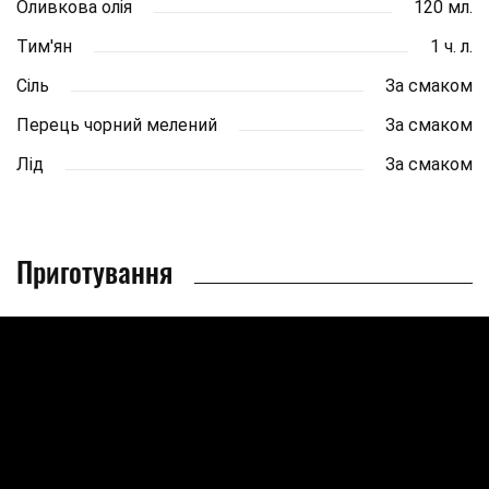
Оливкова олія
120 мл.
Тим'ян
1 ч. л.
Сіль
За смаком
Перець чорний мелений
За смаком
Лід
За смаком
Приготування