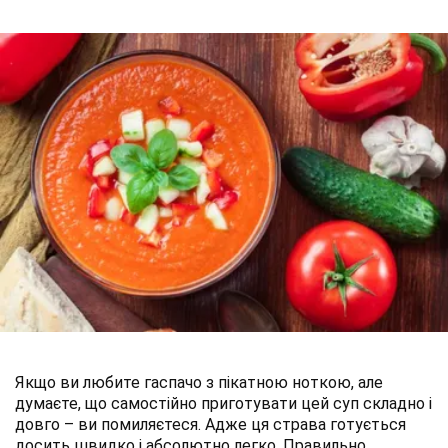
Якщо ви любите гаспачо з пікатною ноткою, але
думаєте, що самостійно приготувати цей суп складно і
довго – ви помиляєтеся. Адже ця страва готується
досить швидко і абсолютно легко. Правильно