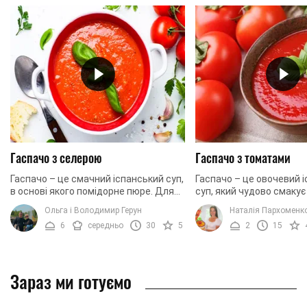
Гаспачо з селерою
Гаспачо з томатами
Гаспачо – це смачний іспанський суп,
Гаспачо – це овочевий 
в основі якого помідорне пюре. Для
суп, який чудово смакує
того, щоб страва мала більш
літні дні. Він ароматний,
Ольга і Володимир Герун
Наталія Пархоменк
«цікавий» смак, до помідорів
свіжий, а також смачний
6
середньо
30
5
2
15
додають ще інші ...
Цей суп ...
Зараз ми готуємо