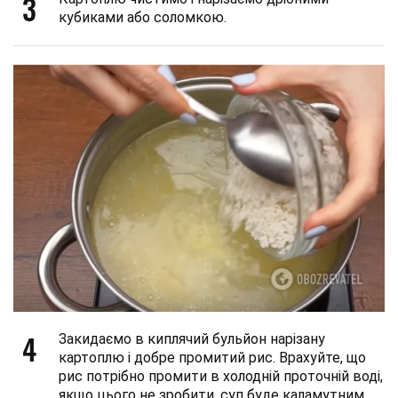
3
кубиками або соломкою.
4
Закидаємо в киплячий бульйон нарізану
картоплю і добре промитий рис. Врахуйте, що
рис потрібно промити в холодній проточній воді,
якщо цього не зробити, суп буде каламутним.