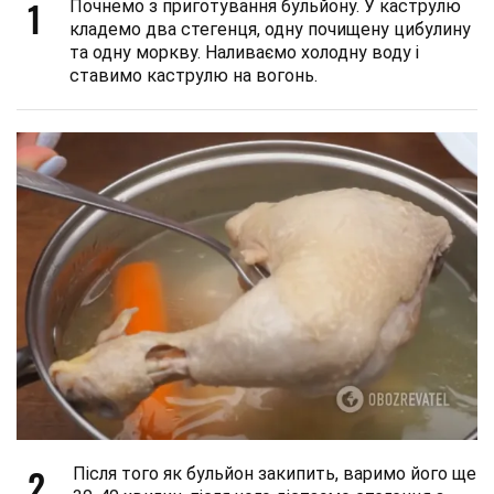
1
Почнемо з приготування бульйону. У каструлю
кладемо два стегенця, одну почищену цибулину
та одну моркву. Наливаємо холодну воду і
ставимо каструлю на вогонь.
2
Після того як бульйон закипить, варимо його ще