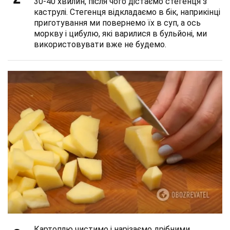
30-40 хвилин, після чого дістаємо стегенця з
каструлі. Стегенця відкладаємо в бік, наприкінці
приготування ми повернемо їх в суп, а ось
моркву і цибулю, які варилися в бульйоні, ми
використовувати вже не будемо.
Картоплю чистимо і нарізаємо дрібними