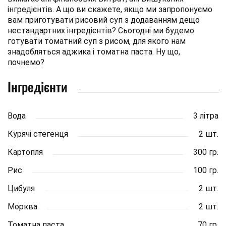
інгредієнтів. А що ви скажете, якщо ми запропонуємо
вам приготувати рисовий суп з додаванням дещо
нестандартних інгредієнтів? Сьогодні ми будемо
готувати томатний суп з рисом, для якого нам
знадобляться аджика і томатна паста. Ну що,
почнемо?
Інгредієнти
Вода
3 літра
Курячі стегенця
2 шт.
Картопля
300 гр.
Рис
100 гр.
Цибуля
2 шт.
Морква
2 шт.
Томатна паста
70 гр.