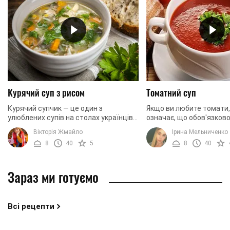
Курячий суп з рисом
Томатний суп
Курячий супчик — це один з
Якщо ви любите томати,
улюблених супів на столах українців.
означає, що обов'язков
Проста ситна страва чудово
щодня їсти овочеві сала
Вікторія Жмайло
Ірина Мельниченко
втамовує голод, а на її приготування
може слугувати і голов
8
40
5
8
40
не потрібно витрачати ...
інгредієнтом для першої .
Зараз ми готуємо
Всі рецепти