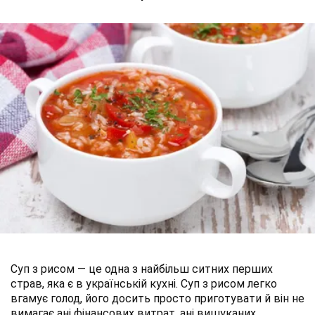
Суп з рисом — це одна з найбільш ситних перших
страв, яка є в українській кухні. Суп з рисом легко
вгамує голод, його досить просто приготувати й він не
вимагає ані фінансових витрат, ані вишуканих