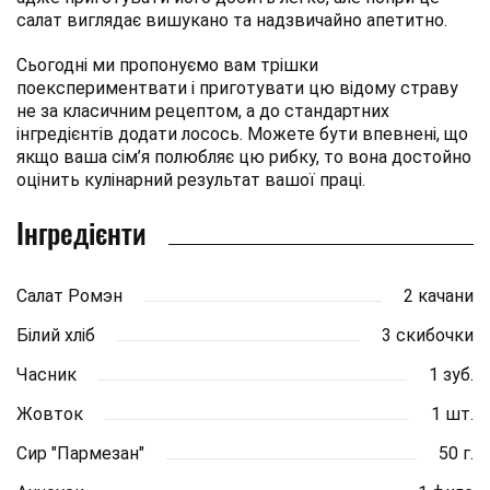
салат виглядає вишукано та надзвичайно апетитно.
Сьогодні ми пропонуємо вам трішки
поекспериментвати і приготувати цю відому страву
не за класичним рецептом, а до стандартних
інгредієнтів додати лосось. Можете бути впевнені, що
якщо ваша сім’я полюбляє цю рибку, то вона достойно
оцінить кулінарний результат вашої праці.
Інгредієнти
Салат Ромэн
2 качани
Білий хліб
3 скибочки
Часник
1 зуб.
Жовток
1 шт.
Сир "Пармезан"
50 г.