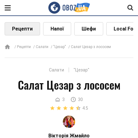
Рецепти
Напої
Шефи
Local Foo
Рецепти
Салати
"Цезар"
Салат Цезар з лососем
Салати
"Цезар"
Салат Цезар з лососем
3
30
4.5
Вікторія Жмайло