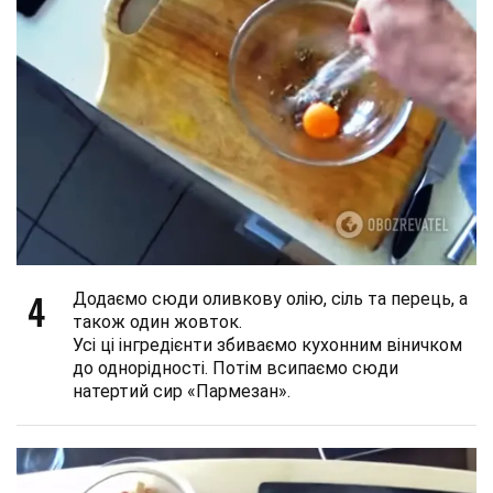
4
Додаємо сюди оливкову олію, сіль та перець, а
також один жовток.
Усі ці інгредієнти збиваємо кухонним віничком
до однорідності. Потім всипаємо сюди
натертий сир «Пармезан».