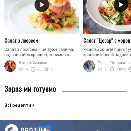
Салат з лососем
Салат "Цезар" з море
Салат з лососем – це дуже смачна,
Якщо ви хочете приготу
надзвичайно красива, невимовно
красивий, але й надзви
ароматна страва, яка водночас із
смачний та вишуканий с
Вікторія Жмайло
Тетяна Пересипкіна
цим легка, проста та швидка у
рецепт для вас. Ми про
4
20
5
6
легко
приготуванні. Усього ...
приготувати популярний 
Зараз ми готуємо
Всі рецепти