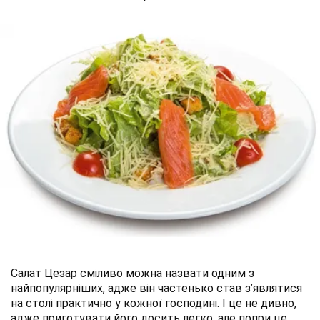
Салат Цезар сміливо можна назвати одним з
найпопулярніших, адже він частенько став з’являтися
на столі практично у кожної господині. І це не дивно,
адже приготувати його досить легко, але попри це