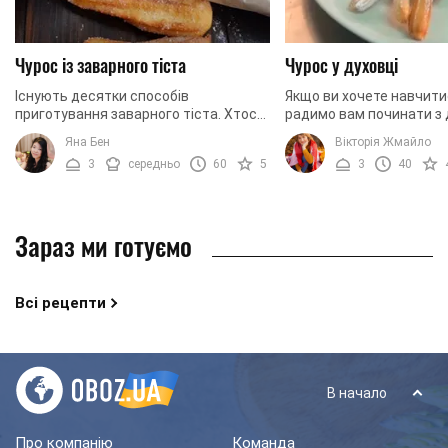
Чурос із заварного тіста
Чурос у духовці
Існують десятки способів
Якщо ви хочете навчити
приготування заварного тіста. Хтось
радимо вам починати з
готує його з великою кількістю
простих рецептів. Сього
Яна Бен
Вікторія Жмайло
вершкового масла, а хтось практично
пропонуємо вашій увазі
3
середньо
60
5
3
40
не додає масло або ...
іспанських чурос. Це ...
Зараз ми готуємо
Всі рецепти
В начало
Про компанію
Команда