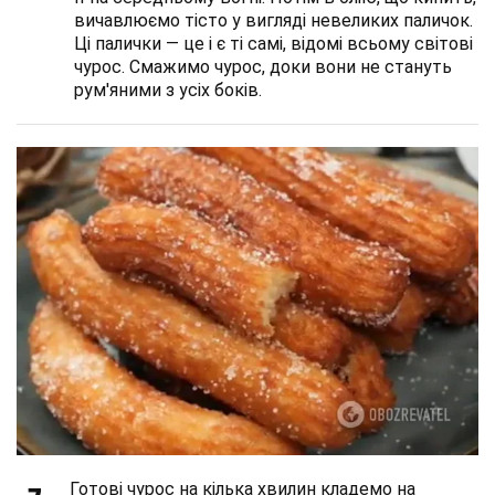
вичавлюємо тісто у вигляді невеликих паличок.
Ці палички — це і є ті самі, відомі всьому світові
чурос. Смажимо чурос, доки вони не стануть
рум'яними з усіх боків.
Готові чурос на кілька хвилин кладемо на