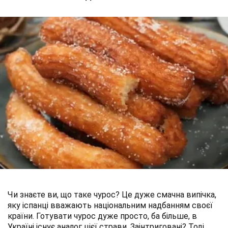
Чи знаєте ви, що таке чурос? Це дуже смачна випічка,
яку іспанці вважають національним надбанням своєї
країни. Готувати чурос дуже просто, ба більше, в
Україні існує аналог цієї страви. Заінтриговані? Тоді