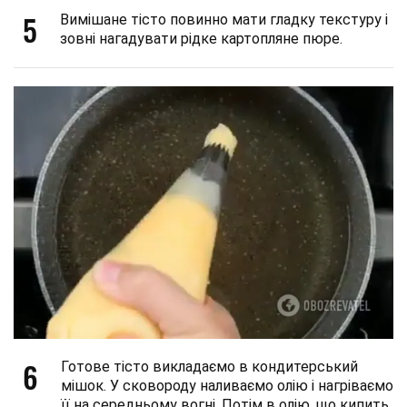
5
Вимішане тісто повинно мати гладку текстуру і
зовні нагадувати рідке картопляне пюре.
6
Готове тісто викладаємо в кондитерський
мішок. У сковороду наливаємо олію і нагріваємо
її на середньому вогні. Потім в олію, що кипить,