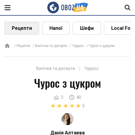
Рецепти
Напої
Шефи
Local Foo
Рецепти
Випічка та десерти
Чуррос
Чурос з цукром
Випічка та десерти
Чуррос
Чурос з цукром
3
40
5
Данія Алтаева