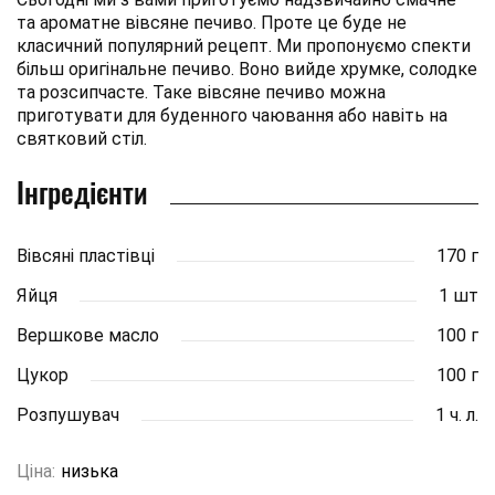
та ароматне вівсяне печиво. Проте це буде не
класичний популярний рецепт. Ми пропонуємо спекти
більш оригінальне печиво. Воно вийде хрумке, солодке
та розсипчасте. Таке вівсяне печиво можна
приготувати для буденного чаювання або навіть на
святковий стіл.
Інгредієнти
Вівсяні пластівці
170 г
Яйця
1 шт
Вершкове масло
100 г
Цукор
100 г
Розпушувач
1 ч. л.
Ціна:
низька