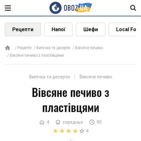
Рецепти
Напої
Шефи
Local Foo
Рецепти
Випічка та десерти
Вівсяче печиво
Вівсяне печиво з пластівцями
Випічка та десерти
Вівсяче печиво
Вівсяне печиво з
пластівцями
4
середньо
90
4