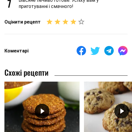
7
Вівсяне печиво готове. Успіху вам у
приготуванні і смачного!
Оцінити рецепт
Коментарі
Схожі рецепти