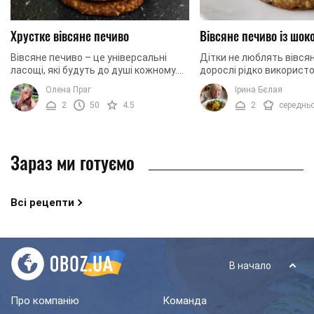
Хрустке вівсяне печиво
Вівсяне печиво із шо
Вівсяне печиво – це універсальні
Дітки не люблять вівсян
ласощі, які будуть до душі кожному.
дорослі рідко використ
Вони бувають м'якими та хрусткими,
страву в своєму раціоні
Олена Праг
Ірина Бєлая
низькокалорійними та не зовсім, з ...
пропонуємо вам створи
2
50
4.5
2
середнь
не менш корисну ...
Зараз ми готуємо
Всі рецепти
В начало
Про компанію
Команда