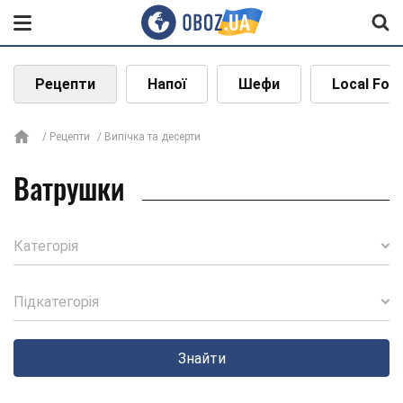
Рецепти
Напої
Шефи
Local Foo
Рецепти
Випічка та десерти
Ватрушки
Категорія
Підкатегорія
Знайти