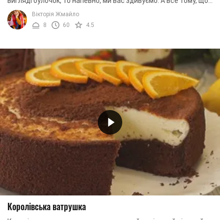
вигляді булочок, то напевно, ми вас здивуємо. А все тому, що
сьогодні ми зібралися приготувати ...
Вікторія Жмайло
8
60
4.5
Королівська ватрушка