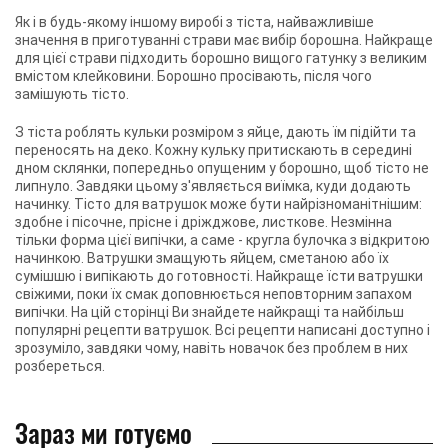
Як і в будь-якому іншому виробі з тіста, найважливіше
значення в приготуванні страви має вибір борошна. Найкраще
для цієї страви підходить борошно вищого гатунку з великим
вмістом клейковини. Борошно просівають, після чого
замішують тісто.
З тіста роблять кульки розміром з яйце, дають їм підійти та
переносять на деко. Кожну кульку притискають в середині
дном склянки, попередньо опущеним у борошно, щоб тісто не
липнуло. Завдяки цьому з'являється виїмка, куди додають
начинку. Тісто для ватрушок може бути найрізноманітнішим:
здобне і пісочне, прісне і дріжджове, листкове. Незмінна
тільки форма цієї випічки, а саме - кругла булочка з відкритою
начинкою. Ватрушки змащують яйцем, сметаною або їх
сумішшю і випікають до готовності. Найкраще їсти ватрушки
свіжими, поки їх смак доповнюється неповторним запахом
випічки. На цій сторінці Ви знайдете найкращі та найбільш
популярні рецепти ватрушок. Всі рецепти написані доступно і
зрозуміло, завдяки чому, навіть новачок без проблем в них
розбереться.
Зараз ми готуємо