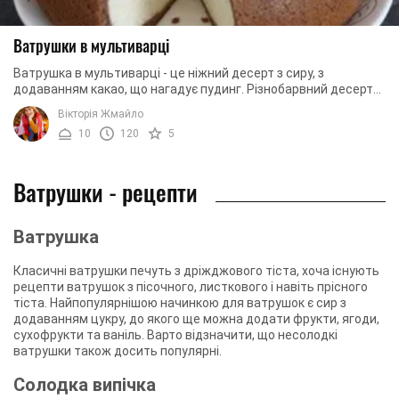
Ватрушки в мультиварці
Ватрушка в мультиварці - це ніжний десерт з сиру, з
додаванням какао, що нагадує пудинг. Різнобарвний десерт
приверне увагу не тільки дорослих, але і ...
Вікторія Жмайло
10
120
5
Ватрушки - рецепти
Ватрушка
Класичні ватрушки печуть з дріжджового тіста, хоча існують
рецепти ватрушок з пісочного, листкового і навіть прісного
тіста. Найпопулярнішою начинкою для ватрушок є сир з
додаванням цукру, до якого ще можна додати фрукти, ягоди,
сухофрукти та ваніль. Варто відзначити, що несолодкі
ватрушки також досить популярні.
Солодка випічка