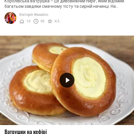
Королівська ватрушка – це дивовижний пиріг, який відомий
багатьом завдяки смачному тісту та сирній начинці. На
першому етапі приготування ми ...
Вікторія Жмайло
10
90
4.5
Ватрушки на кефірі