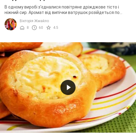
В одному виробі з'єдналися повітряне дріжджове тісто і
ніжний сир. Аромат від випічки ватрушок розійдеться по
всьому будинку, нагадуючи багатьом ...
Вікторія Жмайло
8
60
4.5