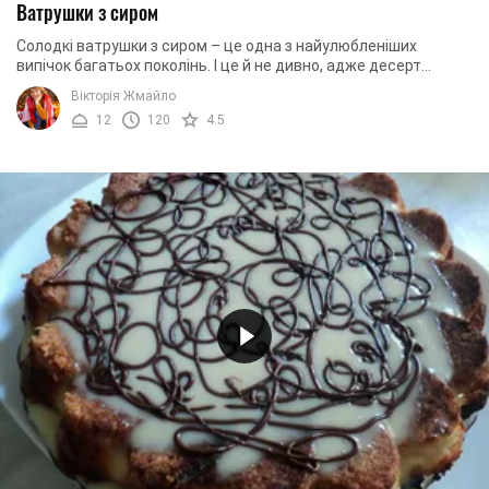
Ватрушки з сиром
Солодкі ватрушки з сиром – це одна з найулюбленіших
випічок багатьох поколінь. І це й не дивно, адже десерт
досить простий, але виходить неймовірно ...
Вікторія Жмайло
12
120
4.5