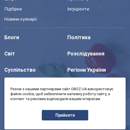
Підбірки
Інгрідієнти
Новини кулінарії
Блоги
Політика
Світ
Розслідування
Суспільство
Регіони України
Шоу
Спорт
Разом з нашими партнерами сайт OBOZ.UA використовує
файли cookie, щоб забезпечити належну роботу сайту, а
контент та реклама відповідали вашим інтересам.
Моя школа
Авто
Прийняти
MedOboz
Економіка