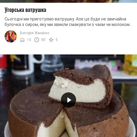
Угорська ватрушка
Сьогодні ми приготуємо ватрушку. Але це буде не звичайна
булочка з сиром, яку ми звикли смакувати з чаєм чи молоком.
Сьогодні приготуємо вишукану ...
Вікторія Жмайло
10
80
5