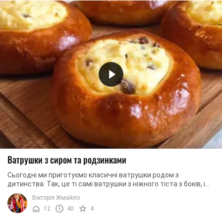
Ватрушки з сиром та родзинками
Сьогодні ми приготуємо класичні ватрушки родом з
дитинства. Так, це ті самі ватрушки з ніжного тіста з боків, і
сирною масою з родзинками по ...
Вікторія Жмайло
12
40
4