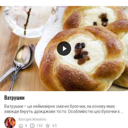
Ватрушки
Ватрушки – це неймовірно смачні булочки, за основу яких
завжди беруть дріжджове тісто. Особливістю цієї булочки є її
унікальна форма та сирна ...
Вікторія Жмайло
8
150
4.5