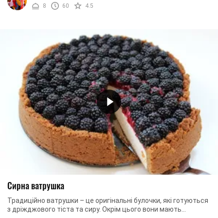
8
60
4.5
Сирна ватрушка
Традиційно ватрушки – це оригінальні булочки, які готуються
з дріжджового тіста та сиру. Окрім цього вони мають
унікальний вигляд та, звичайно, смак. ...